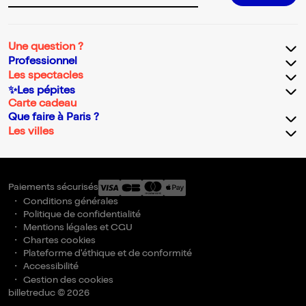
Une question ?
Professionnel
Les spectacles
✨Les pépites
Carte cadeau
Que faire à Paris ?
Les villes
Paiements sécurisés
Conditions générales
Politique de confidentialité
Mentions légales et CGU
Chartes cookies
Plateforme d'éthique et de conformité
Accessibilité
Gestion des cookies
billetreduc © 2026