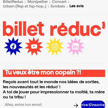
BilletReduc
Montpellier
Concert
Les avis
Urbain (Rap et hip-hop..)
Svinkels
Tu veux être mon copain ?!
Reçois avant tout le monde nos idées de sorties,
les nouveautés et les réduc' !
A toi de jouer pour impressionner ta moitié, ta mère
ou ta tribu !
S’inscrir
Adresse email pour la newsletter