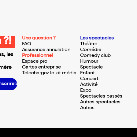
Une question ?
Les spectacles
 ?!
FAQ
Théâtre
Assurance annulation
Comédie
s, les
Professionnel
Comedy club
Espace pro
Humour
 mère
Cartes entreprise
Spectacle
Téléchargez le kit média
Enfant
Concert
S’inscrire S’inscrire S’inscrire S’inscrire S’inscrire S’inscrire S’inscrire S’inscrire S’inscrire S’inscrire S’inscrire S’inscrire
Activité
Expo
Spectacles passés
Autres spectacles
Autres