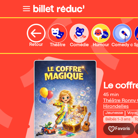
Retour
Théâtre
Comédie
Humour
Comedy clu
S
Le coff
45 min
Théâtre Ronny 
Hirondelles
Jeunesse
Voyag
Bébés 1-3 ans
T
Favoris