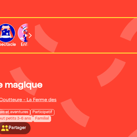
b
pectacle
Enfant
Concert
Activité
re magique
Coutteure - La Ferme des
es et aventures
Participatif
out petits 3-6 ans
Familial
Partager