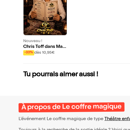
Nouveau !
Chris Toff dans Mag
ie à la carte
dès 10,95€
-33%
Tu pourrais aimer aussi !
À propos de Le coffre magique
L’événement Le coffre magique de type
Théâtre enf