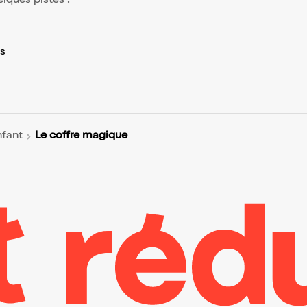
elques pistes :
s
Le coffre magique
nfant