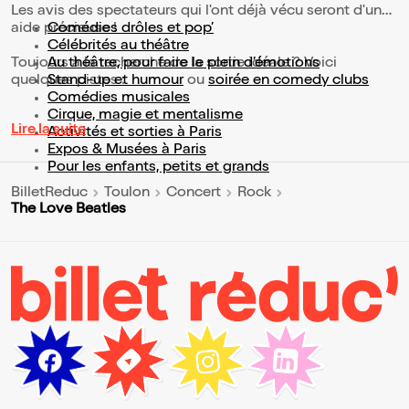
Les avis des spectateurs qui l'ont déjà vécu seront d'une
aide précieuse !
Comédies drôles et pop’
Célébrités au théâtre
Toujours à la recherche de la sortie idéale ? Voici
Au théâtre, pour faire le plein d’émotions
quelques pistes :
Stand-up et humour
ou
soirée en comedy clubs
Comédies musicales
Cirque, magie et mentalisme
Lire la suite
Activités et sorties à Paris
Expos & Musées à Paris
Pour les enfants, petits et grands
BilletReduc
Toulon
Concert
Rock
The Love Beatles