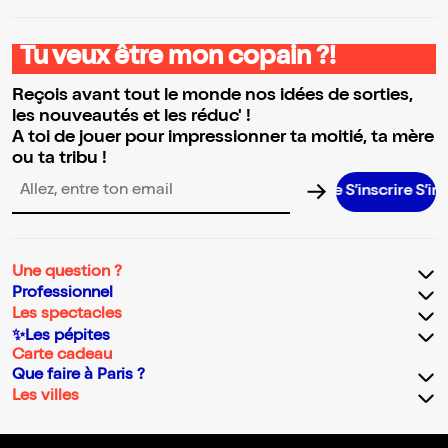
Tu veux être mon copain ?!
Reçois avant tout le monde nos idées de sorties,
les nouveautés et les réduc' !
A toi de jouer pour impressionner ta moitié, ta mère
ou ta tribu !
S’inscrire S’inscrire S’in
Adresse email pour la newsletter
Une question ?
Professionnel
Les spectacles
✨Les pépites
Carte cadeau
Que faire à Paris ?
Les villes