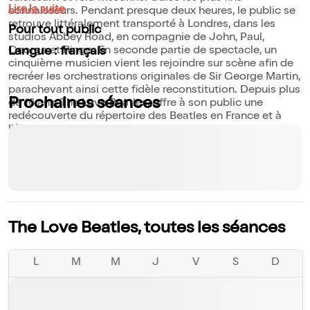
Lire la suite
connaisseurs. Pendant presque deux heures, le public se
retrouve littéralement transporté à Londres, dans les
Pour tout public
studios Abbey Road, en compagnie de John, Paul,
George et Ringo. En seconde partie de spectacle, un
Langue : français
cinquième musicien vient les rejoindre sur scène afin de
recréer les orchestrations originales de Sir George Martin,
parachevant ainsi cette fidèle reconstitution. Depuis plus
Prochaines séances
de 16 ans, The Love Beatles, offre à son public une
redécouverte du répertoire des Beatles en France et à
l'étranger.
The Love Beatles, toutes les séances
L
M
M
J
V
S
D