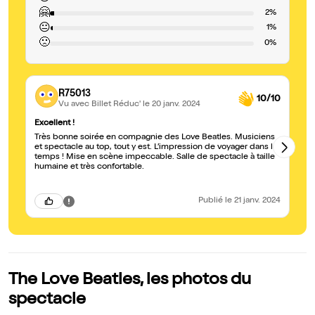
🤗
2%
😐
1%
🙁
0%
R75013
10/10
Vu avec Billet Réduc'
le 20 janv. 2024
Excellent !
Sp
Très bonne soirée en compagnie des Love Beatles. Musiciens
Si
et spectacle au top, tout y est. L’impression de voyager dans le
co
temps ! Mise en scène impeccable. Salle de spectacle à taille
Bo
humaine et très confortable.
re
Publié
le 21 janv. 2024
The Love Beatles, les photos du
spectacle