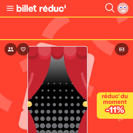
réduc' du
moment
-11%