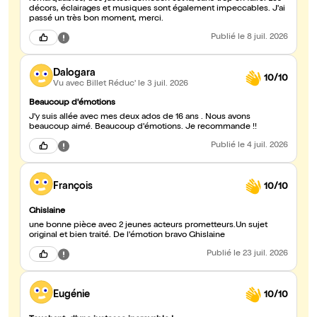
et l'amour se construisent pas à pas, et que chacun peut trouver
décors, éclairages et musiques sont également impeccables. J'ai
sa place malgré les épreuves. Un spectacle émouvant, intelligent
passé un très bon moment, merci.
et porteur d'espoir, qui touche autant par son humour que par sa
profonde humanité. Gaelle
Publié
le 8 juil. 2026
Dalogara
10/10
Vu avec Billet Réduc'
le 3 juil. 2026
Beaucoup d'émotions
J'y suis allée avec mes deux ados de 16 ans . Nous avons
beaucoup aimé. Beaucoup d'émotions. Je recommande !!
Publié
le 4 juil. 2026
François
10/10
Ghislaine
une bonne pièce avec 2 jeunes acteurs prometteurs.Un sujet
original et bien traité. De l'émotion bravo Ghislaine
Publié
le 23 juil. 2026
Eugénie
10/10