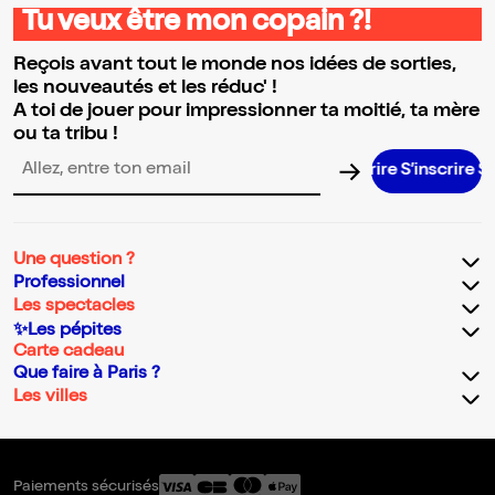
Tu veux être mon copain ?!
Reçois avant tout le monde nos idées de sorties,
les nouveautés et les réduc' !
A toi de jouer pour impressionner ta moitié, ta mère
ou ta tribu !
S’inscrire S’in
Adresse email pour la newsletter
Une question ?
Professionnel
Les spectacles
✨Les pépites
Carte cadeau
Que faire à Paris ?
Les villes
Paiements sécurisés