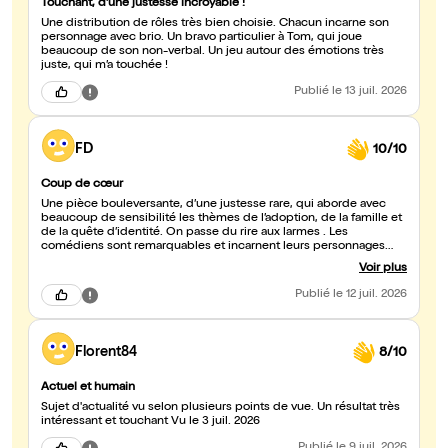
Touchant, d’une justesse incroyable !
Une distribution de rôles très bien choisie. Chacun incarne son
personnage avec brio. Un bravo particulier à Tom, qui joue
beaucoup de son non-verbal. Un jeu autour des émotions très
juste, qui m’a touchée !
Publié
le 13 juil. 2026
FD
10/10
Coup de cœur
Une pièce bouleversante, d’une justesse rare, qui aborde avec
beaucoup de sensibilité les thèmes de l’adoption, de la famille et
de la quête d’identité. On passe du rire aux larmes . Les
comédiens sont remarquables et incarnent leurs personnages
avec une sincérité qui nous touche en plein cœur. La mise en
Voir plus
scène, sobre et efficace, laisse toute la place aux émotions. Je
suis sortie de la salle profondément émue, avec cette sensation
Publié
le 12 juil. 2026
précieuse d’avoir vécu un vrai moment de théâtre, de ceux qui
continuent à nous habiter longtemps après le tomber de rideau.
Si vous êtes au Festival d’Avignon, ne passez surtout pas à côté de
Tom. C’est un spectacle profondément humain, lumineux et
Florent84
8/10
nécessaire. Un véritable coup de cœur.
Actuel et humain
Sujet d'actualité vu selon plusieurs points de vue. Un résultat très
intéressant et touchant Vu le 3 juil. 2026