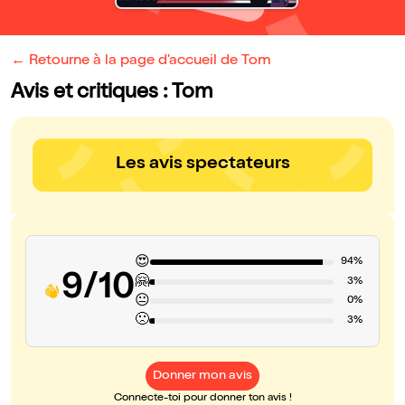
← Retourne à la page d'accueil de Tom
Avis et critiques : Tom
Les avis spectateurs
😍
94%
9/10
🤗
3%
😐
0%
🙁
3%
Donner mon avis
Connecte-toi pour donner ton avis !