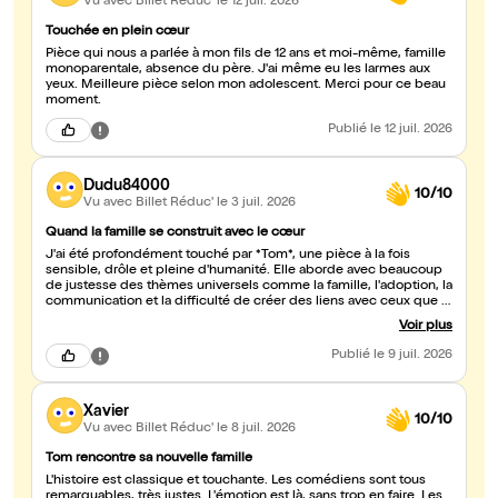
Vu avec Billet Réduc'
le 12 juil. 2026
Touchée en plein cœur
Pièce qui nous a parlée à mon fils de 12 ans et moi-même, famille
monoparentale, absence du père. J'ai même eu les larmes aux
yeux. Meilleure pièce selon mon adolescent. Merci pour ce beau
moment.
Publié
le 12 juil. 2026
Dudu84000
10/10
Vu avec Billet Réduc'
le 3 juil. 2026
Quand la famille se construit avec le cœur
J'ai été profondément touché par *Tom*, une pièce à la fois
sensible, drôle et pleine d'humanité. Elle aborde avec beaucoup
de justesse des thèmes universels comme la famille, l'adoption, la
communication et la difficulté de créer des liens avec ceux que la
vie met sur notre chemin. J'ai particulièrement apprécié la
Voir plus
manière dont le spectacle alterne des moments d'humour et
d'émotion. Les personnages sont sincères et attachants, chacun
Publié
le 9 juil. 2026
cherchant, avec ses maladresses et sa bienveillance, à construire
une véritable relation avec Tom. Cette quête de compréhension
mutuelle résonne avec beaucoup de vérité. La scénographie,
Xavier
ingénieuse et fluide, enrichie par les vidéoprojections,
10/10
accompagne parfaitement le récit en faisant voyager le spectateur
Vu avec Billet Réduc'
le 8 juil. 2026
dans les différents lieux et les différentes époques. Elle sert
l'histoire sans jamais prendre le pas sur les émotions. *Tom* est
Tom rencontre sa nouvelle famille
une pièce qui invite à réfléchir à ce qui fait une famille au-delà
L'histoire est classique et touchante. Les comédiens sont tous
des liens du sang. Elle rappelle avec délicatesse que la confiance
remarquables, très justes. L'émotion est là, sans trop en faire. Les