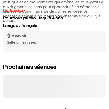
musique et en mouvements qui amène les tout-petits à
ouvrir grands les sens pour apprendre à se détacher, à
Lire la suite
explorer, à s'ouvrir au monde qui les entoure. Un
spectacle sensible pour aller voir ensemble ce qu'il y a
Pour tout public jusqu'à 4 ans
dehors.
Langue : français
👌 À savoir
Salle climatisée.
Prochaines séances