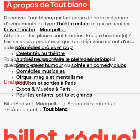
À propos de Tout blanc
Découvre Tout blanc, qui fait partie de notre sélection
d’événements de type
Théâtre enfant
et qui se tient ici :
Kawa Théâtre
-
Montpellier
.
Attention : les places sont limitées. Encore hésitant(e) ?
Les avis des spectateurs qui l'ont déjà vécu seront d'une
aide précieuse !
Comédies drôles et pop’
Célébrités au théâtre
Toujours à la recherche de la sortie idéale ? Voici
Au théâtre, pour faire le plein d’émotions
quelques pistes :
Stand-up et humour
ou
soirée en comedy clubs
Comédies musicales
Cirque, magie et mentalisme
Lire la suite
Activités et sorties à Paris
Expos & Musées à Paris
Pour les enfants, petits et grands
BilletReduc
Montpellier
Spectacles enfants
Tout blanc
Théâtre enfant