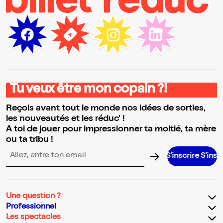
Tu veux être mon copain ?!
Reçois avant tout le monde nos idées de sorties,
les nouveautés et les réduc' !
A toi de jouer pour impressionner ta moitié, ta mère
ou ta tribu !
S’inscrire S’inscrire S’inscr
Adresse email pour la newsletter
Une question ?
Professionnel
Les spectacles