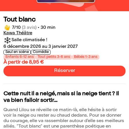
Tout blanc
7/10
(3 avis)
•
30 min
Kawa Théâtre
Salle climatisée !
6 décembre 2026 au 3 janvier 2027
Seul en scène
Comédie
Enfants 6-12 ans
Tout petits 3-6 ans
Bébés 1-3 ans
À partir de 8,95 €
Réserver
Cette nuit il a neigé, mais si la neige tient ? Il
va bien falloir sortir...
Quand Lilou se réveille ce matin-là, elle hésite à sortir
voir la neige ou rester au chaud dedans. Pour se donner
du courage, elle va rassembler autour d'elle ses meilleurs
alliés. "Tout blanc" est une parenthèse poétique en