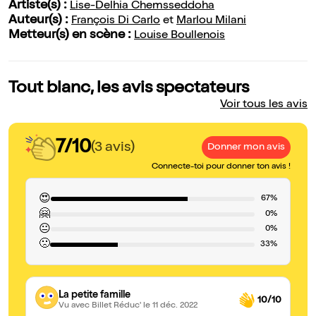
Artiste(s) :
Lise-Delhia Chemsseddoha
Auteur(s) :
François Di Carlo
et
Marlou Milani
Metteur(s) en scène :
Louise Boullenois
Tout blanc, les avis spectateurs
Voir tous les avis
7/10
(3 avis)
Donner mon avis
Connecte-toi pour donner ton avis !
😍
67%
🤗
0%
😐
0%
🙁
33%
La petite famille
10/10
Vu avec Billet Réduc'
le 11 déc. 2022