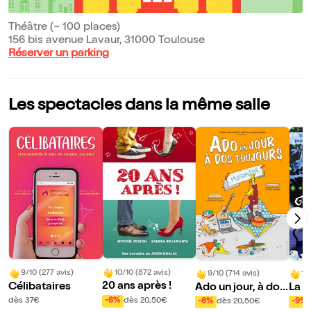
Théâtre (~ 100 places)
156 bis avenue Lavaur, 31000 Toulouse
Réserver un parking
Les spectacles dans la même salle
10/10 (872 avis)
9/10 (277 avis)
9/10 (714 avis)
10
20 ans après !
Célibataires
Ado un jour, à dos
La s
toujours
ère
-6%
dès 20,50€
dès 37€
-6%
dès 20,50€
-9%