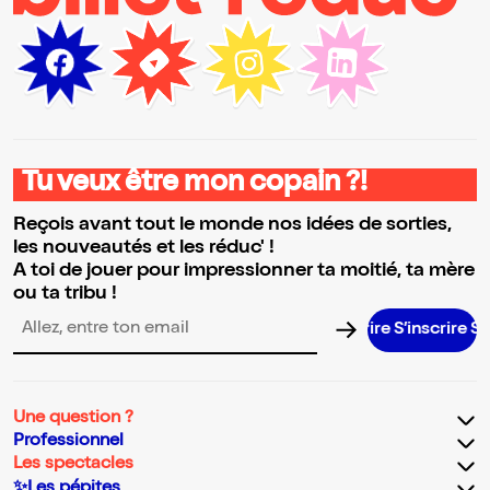
Tu veux être mon copain ?!
Reçois avant tout le monde nos idées de sorties,
les nouveautés et les réduc' !
A toi de jouer pour impressionner ta moitié, ta mère
ou ta tribu !
S’inscrire S’inscr
Adresse email pour la newsletter
Une question ?
Professionnel
Les spectacles
✨Les pépites