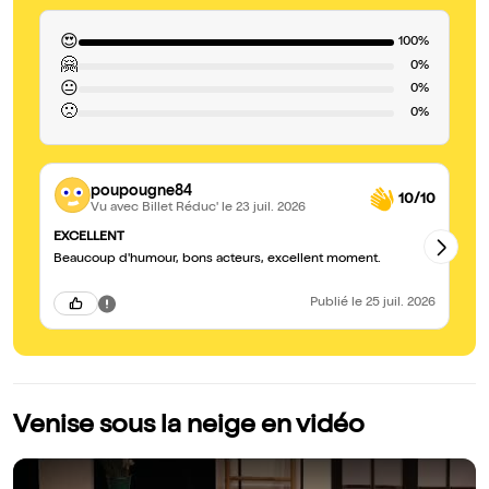
😍
100%
🤗
0%
😐
0%
🙁
0%
poupougne84
10/10
Vu avec Billet Réduc'
le 23 juil. 2026
EXCELLENT
A 
Beaucoup d'humour, bons acteurs, excellent moment.
Un
po
Publié
le 25 juil. 2026
Venise sous la neige en vidéo