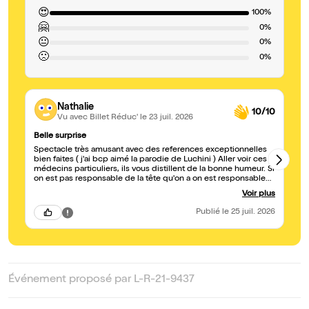
😍
100%
🤗
0%
😐
0%
🙁
0%
Nathalie
10/10
Vu avec Billet Réduc'
le 23 juil. 2026
Belle surprise
Th
Spectacle très amusant avec des references exceptionnelles
Un
bien faites ( j'ai bcp aimé la parodie de Luchini ) Aller voir ces
in
médecins particuliers, ils vous distillent de la bonne humeur. Si
!
on est pas responsable de la tête qu'on a on est responsable
de la gueule qu'on fait....belle idée
Voir plus
Publié
le 25 juil. 2026
Événement proposé par L-R-21-9437