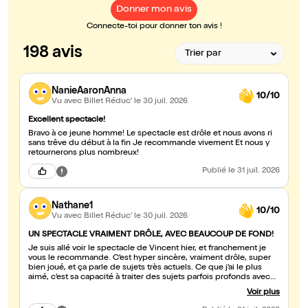
Donner mon avis
Connecte-toi pour donner ton avis !
198 avis
NanieAaronAnna
10/10
Vu avec Billet Réduc'
le 30 juil. 2026
Excellent spectacle!
Bravo à ce jeune homme! Le spectacle est drôle et nous avons ri
sans trêve du début à la fin Je recommande vivement Et nous y
retournerons plus nombreux!
Publié
le 31 juil. 2026
Nathane1
10/10
Vu avec Billet Réduc'
le 30 juil. 2026
UN SPECTACLE VRAIMENT DRÔLE, AVEC BEAUCOUP DE FOND!
Je suis allé voir le spectacle de Vincent hier, et franchement je
vous le recommande. C’est hyper sincère, vraiment drôle, super
bien joué, et ça parle de sujets très actuels. Ce que j’ai le plus
aimé, c’est sa capacité à traiter des sujets parfois profonds avec
une légèreté assez folle. Tu rigoles tout le long, mais tu ressors
Voir plus
aussi en ayant réfléchi. Allez le voir si vous en avez l’occasion, ça
vaut vraiment le coup! Bravo !