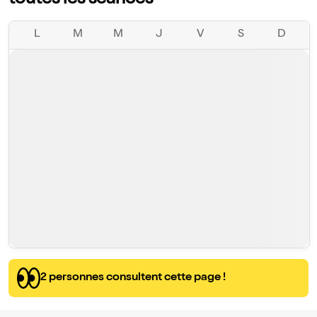
toutes les séances
L
M
M
J
V
S
D
2 personnes consultent cette page !