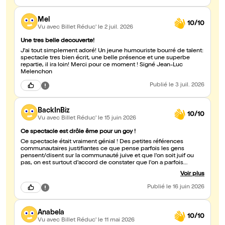
Mel
10/10
Vu avec Billet Réduc'
le 2 juil. 2026
Une tres belle decouverte!
J'ai tout simplement adoré! Un jeune humouriste bourré de talent:
spectacle tres bien écrit, une belle présence et une superbe
repartie, il ira loin! Merci pour ce moment ! Signé Jean-Luc
Melenchon
Publié
le 3 juil. 2026
BackInBiz
10/10
Vu avec Billet Réduc'
le 15 juin 2026
Ce spectacle est drôle ême pour un goy !
Ce spectacle était vraiment génial ! Des petites références
communautaires justifiantes ce que pense parfois les gens
pensent/disent sur la communauté juive et que l'on soit juif ou
pas, on est surtout d'accord de constater que l'on a parfois
réfléchit comme expliqué ! Nous ne sommes finalement pas plus
Voir plus
maladroit que les autres:P Il y a en tout cas (à coté de tout ça)
toute une partie comique qui n'est pas forcement rattachée à la
Publié
le 16 juin 2026
religion juive (et c'est drôle aussi bien sûr :D) !
Anabela
10/10
Vu avec Billet Réduc'
le 11 mai 2026