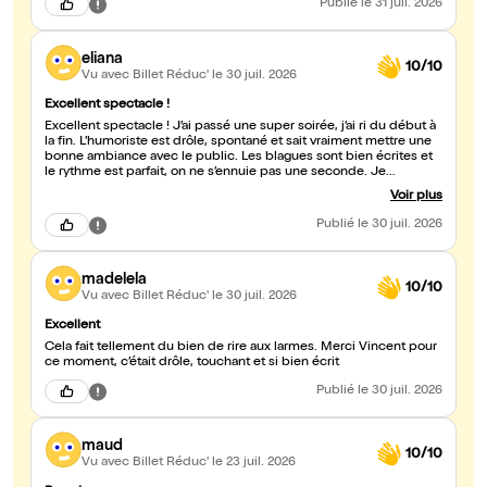
Publié
le 31 juil. 2026
eliana
10/10
Vu avec Billet Réduc'
le 30 juil. 2026
Excellent spectacle !
Excellent spectacle ! J’ai passé une super soirée, j’ai ri du début à
la fin. L’humoriste est drôle, spontané et sait vraiment mettre une
bonne ambiance avec le public. Les blagues sont bien écrites et
le rythme est parfait, on ne s’ennuie pas une seconde. Je
recommande sans hésiter à tous ceux qui veulent passer un très
Voir plus
bon moment !
Publié
le 30 juil. 2026
madelela
10/10
Vu avec Billet Réduc'
le 30 juil. 2026
Excellent
Cela fait tellement du bien de rire aux larmes. Merci Vincent pour
ce moment, c’était drôle, touchant et si bien écrit
Publié
le 30 juil. 2026
maud
10/10
Vu avec Billet Réduc'
le 23 juil. 2026