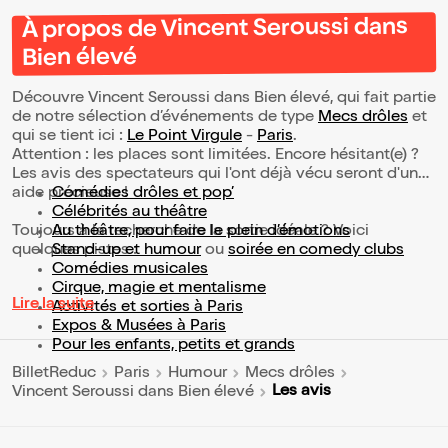
À propos de Vincent Seroussi dans
Bien élevé
Découvre Vincent Seroussi dans Bien élevé, qui fait partie
de notre sélection d’événements de type
Mecs drôles
et
qui se tient ici :
Le Point Virgule
-
Paris
.
Attention : les places sont limitées. Encore hésitant(e) ?
Les avis des spectateurs qui l'ont déjà vécu seront d'une
aide précieuse !
Comédies drôles et pop’
Célébrités au théâtre
Toujours à la recherche de la sortie idéale ? Voici
Au théâtre, pour faire le plein d’émotions
quelques pistes :
Stand-up et humour
ou
soirée en comedy clubs
Comédies musicales
Cirque, magie et mentalisme
Lire la suite
Activités et sorties à Paris
Expos & Musées à Paris
Pour les enfants, petits et grands
BilletReduc
Paris
Humour
Mecs drôles
Les avis
Vincent Seroussi dans Bien élevé