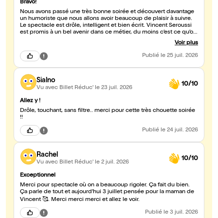
Bravo!
Nous avons passé une très bonne soirée et découvert davantage
un humoriste que nous allons avoir beaucoup de plaisir à suivre.
Le spectacle est drôle, intelligent et bien écrit. Vincent Seroussi
est promis à un bel avenir dans ce métier, du moins c’est ce qu’on
lui souhaite! Courez l’applaudir! Merci et bravo à lui.
Voir plus
Publié
le 25 juil. 2026
Sialno
10/10
Vu avec Billet Réduc'
le 23 juil. 2026
Allez y !
Drôle, touchant, sans filtre.. merci pour cette très chouette soirée
!!
Publié
le 24 juil. 2026
Rachel
10/10
Vu avec Billet Réduc'
le 2 juil. 2026
Exceptionnel
Merci pour spectacle où on a beaucoup rigoler. Ça fait du bien.
Ça parle de tout et aujourd’hui 3 juillet pensée pour la maman de
Vincent 🥰. Merci merci merci et allez le voir.
Publié
le 3 juil. 2026