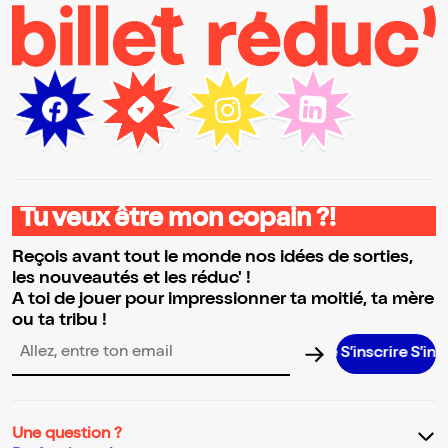
Tu veux être mon copain ?!
Reçois avant tout le monde nos idées de sorties,
les nouveautés et les réduc' !
A toi de jouer pour impressionner ta moitié, ta mère
ou ta tribu !
S’inscrire S’inscrire S’
Adresse email pour la newsletter
Une question ?