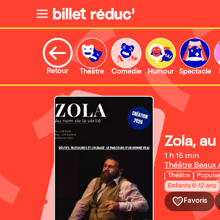
Retour
Théâtre
Comédie
Humour
Spectacle
Zola, au
1 h 15 min
Théâtre Beaux 
Théâtre
Populai
Enfants 6-12 ans
Favoris