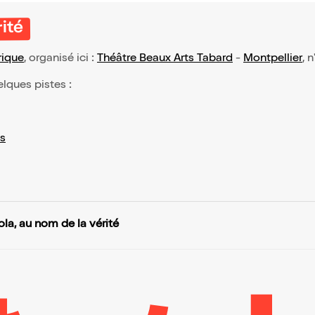
rité
rique
, organisé ici :
Théâtre Beaux Arts Tabard
-
Montpellier
, 
elques pistes :
s
ola, au nom de la vérité