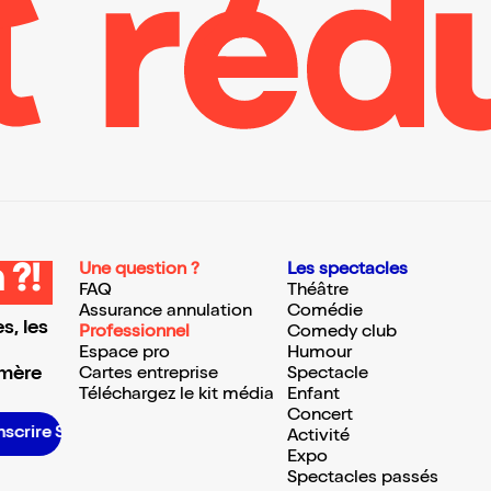
Une question ?
Les spectacles
 ?!
FAQ
Théâtre
Assurance annulation
Comédie
s, les
Professionnel
Comedy club
Espace pro
Humour
 mère
Cartes entreprise
Spectacle
Téléchargez le kit média
Enfant
Concert
S’inscrire S’inscrire S’inscrire S’inscrire S’inscrire S’inscrire S’inscrire S’inscrire S’inscrire S’inscrire S’inscrire S’inscrire
Activité
Expo
Spectacles passés