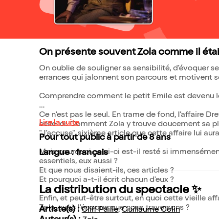
On présente souvent Zola comme il était :
On oublie de souligner sa sensibilité, d'évoquer s
errances qui jalonnent son parcours et motivent 
Comprendre comment le petit Emile est devenu le g
Ce n'est pas le seul. En trame de fond, l'affaire D
Lire la suite
celle-ci. Comment Zola y trouve doucement sa pla
"J'accuse", sixième article que cette affaire lui aura
Pour tout public à partir de 8 ans
Mais pourquoi celui-ci est-il resté si immensément
Langue : français
essentiels, eux aussi ?
Et que nous disaient-ils, ces articles ?
Et pourquoi a-t-il écrit chacun d'eux ?
La distribution du spectacle ✨
Enfin, et peut-être surtout, en quoi cette vieille af
Zola, avec l'époque que nous traversons ?
Artiste(s) :
Cliff Paille
,
Guillaume Colin