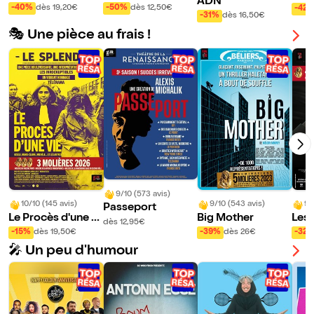
ADN
sser !
ix |
-50%
dès 12,50€
-40%
dès 19,20€
-42
-31%
dès 16,50€
zzop
🎭 Une pièce au frais !
Dan
9/10 (573 avis)
10/10 (145 avis)
9/10 (543 avis)
9/
Passeport
Le Procès d'une vi
Big Mother
Les
dès 12,95€
e
d'ét
-15%
dès 19,50€
-39%
dès 26€
-32
🎤 Un peu d'humour