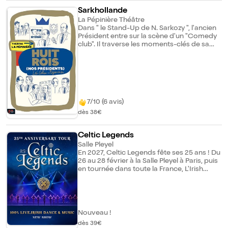
Sarkhollande
La Pépinière Théâtre
Dans " le Stand-Up de N. Sarkozy ", l'ancien
Président entre sur la scène d'un "Comedy
club". Il traverse les moments-clés de sa
campagne puis de son quinquennat. Entre "
le Clown de F. Hollande ": un Président tout
juste élu qui a un grand désir d'améliorer la
vie des Français, mais qui échoue toujours.
A la fin que reste-t-il ?
7/10 (6 avis)
dès 38€
Celtic Legends
Salle Pleyel
En 2027, Celtic Legends fête ses 25 ans ! Du
26 au 28 février à la Salle Pleyel à Paris, puis
en tournée dans toute la France, L'Irish
Team des Celtic Lelends revient sur scène
avec un nouveau spectacle ! Après avoir
parcouru le monde et partagé son univers
avec plus de 3 millions de spectateurs, les
danseurs, musiciens et chanteurs de Celtic
Nouveau !
Legends vous entraînent au coeur de la
dès 39€
danse irlandaise. Pendant deux heures de