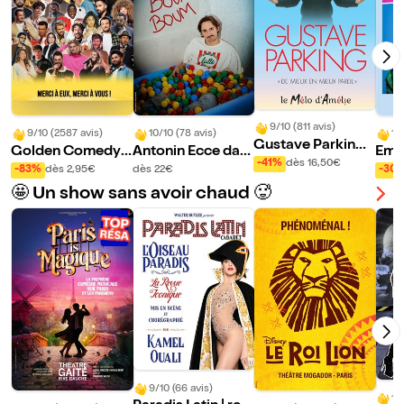
9/10 (811 avis)
9/10 (2587 avis)
10/10 (78 avis)
10
Gustave Parking
Golden Comedy
Antonin Ecce dan
Emy
dans De mieux en
-41%
dès 16,50€
Club
s Boum boum
-83%
dès 2,95€
dès 22€
-30
mieux pareil
🤩 Un show sans avoir chaud 🥵
9/10 (66 avis)
10