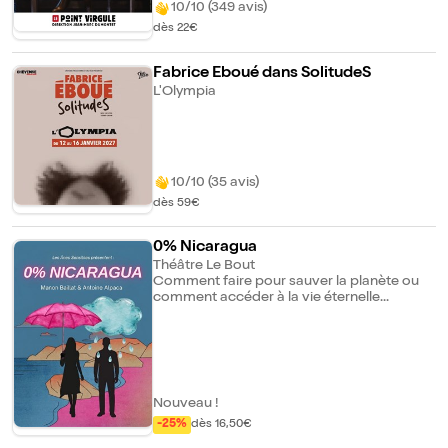
humour à ne pas manquer à la rentrée !
10/10 (349 avis)
dès 22€
Fabrice Eboué dans SolitudeS
L'Olympia
10/10 (35 avis)
dès 59€
0% Nicaragua
Théâtre Le Bout
Comment faire pour sauver la planète ou
comment accéder à la vie éternelle...
Nouveau !
-25%
dès 16,50€