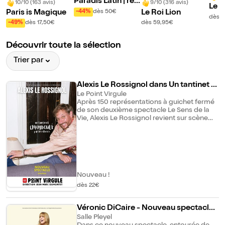
Paradis Latin | rev
10/10 (163 avis)
9/10 (316 avis)
Le C
ue L'Oiseau Paradi
-44%
dès 50€
Paris is Magique
Le Roi Lion
ussi
dès 
s
-49%
dès 17,50€
dès 59,95€
Découvrir toute la sélection
Trier par
Alexis Le Rossignol dans Un tantinet c
hamboulé par les choses
Le Point Virgule
Après 150 représentations à guichet fermé
de son deuxième spectacle Le Sens de la
Vie, Alexis Le Rossignol revient sur scène
avec "Un tantinet Chamboulé par les
choses", un nouvel opus qui n'aurait jamais
dû exister. C'est l'histoire d'un humoriste
lancé dans l'écriture d'un nouveau
spectacle, mais rapidement rattrapé par la
vie et son lot d'imprévus — parmi lesquels
une future paternité qui vient bousculer ses
Nouveau !
plans. Connu pour sa capacité à rendre
dès 22€
drôle n'importe quel sujet, Alexis Le
Rossignol déploie avec finesse et
autodérision sa vision d'un monde
Véronic DiCaire - Nouveau spectacle |
bouleversé et bouleversant, en explorant
Paris
Salle Pleyel
comme à son habitude, les multiples