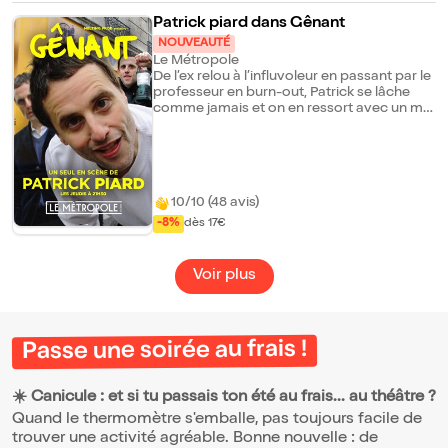
questions de santé mentale, d'inclusion et
de différence. Un spectacle profondément
Patrick piard dans Gênant
humain qui célèbre le pouvoir de la fiction
NOUVEAUTÉ
pour réinventer sa place parmi les autres.
Le Métropole
De l’ex relou à l’influvoleur en passant par le
professeur en burn-out, Patrick se lâche
comme jamais et on en ressort avec un mal
aux abdos historique. Révélé sur les
réseaux sociaux grâce à ses vidéos « niche
» aussi décalées qu’acérées. Sur scène, il
déploie toute l’étendue de son talent dans
ce one man show explosif où il mélange
10/10 (48 avis)
tranches de vie acerbes et personnages
peu recommandables avec un humour
-8%
dès 17€
singulier et absolument inimitable.
Voir plus
Passe une soirée au frais !
☀️ Canicule : et si tu passais ton été au frais... au théâtre ?
Quand le thermomètre s'emballe, pas toujours facile de
trouver une activité agréable. Bonne nouvelle : de