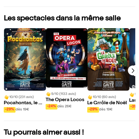
Les spectacles dans la même salle
9/10 (1133 avis)
9/
10/10 (231 avis)
10/10 (60 avis)
The Opera Locos
Laur
Pocahontas, le m
Le Grrôle de Noël
s Oh
-24%
dès 26€
-31%
usical
-29%
dès 19€
-29%
dès 19€
nt !
Tu pourrais aimer aussi !