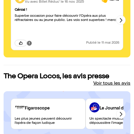
Vu avec Billet Réduc'
le 16 nov. 2025
Génial !
Ex
Superbe occasion pour faire découvrir l'Opéra aux plus
De
réfractaires ou au jeune public. Les voix sont superbes ! merci
de
vo
Publié
le 11 mai 2026
The Opera Locos, les avis presse
Voir tous les avis
Figaroscope
Le Journal du Di
Les plus jeunes peuvent découvrir
Un spectacle musical louf
l’opéra de façon ludique
dépoussière l’image de l’