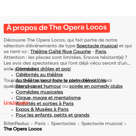
À propos de The Opera Locos
Découvre The Opera Locos, qui fait partie de notre
sélection d’événements de type
Spectacle musical
et qui
se tient ici :
Théâtre Gaîté Rive Gauche
-
Paris
.
Attention : les places sont limitées. Encore hésitant(e) ?
Les avis des spectateurs qui l'ont déjà vécu seront d'une
aide précieuse !
Comédies drôles et pop’
Célébrités au théâtre
Toujours à la recherche de la sortie idéale ? Voici
Au théâtre, pour faire le plein d’émotions
quelques pistes :
Stand-up et humour
ou
soirée en comedy clubs
Comédies musicales
Cirque, magie et mentalisme
Lire la suite
Activités et sorties à Paris
Expos & Musées à Paris
Pour les enfants, petits et grands
BilletReduc
Paris
Spectacles
Spectacle musical
The Opera Locos