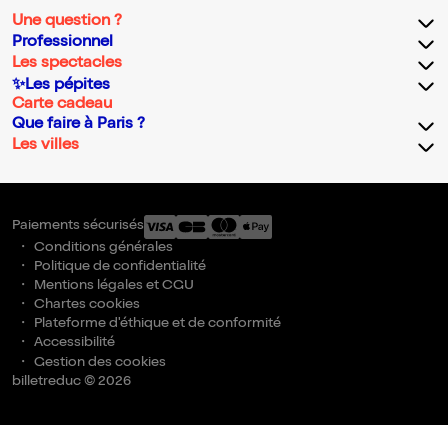
Une question ?
Professionnel
Les spectacles
✨Les pépites
Carte cadeau
Que faire à Paris ?
Les villes
Paiements sécurisés
Conditions générales
Politique de confidentialité
Mentions légales et CGU
Chartes cookies
Plateforme d'éthique et de conformité
Accessibilité
Gestion des cookies
billetreduc © 2026