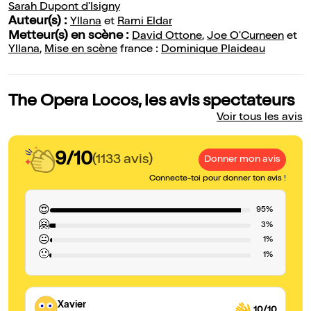
Sarah Dupont d'Isigny
Auteur(s) :
Yllana
et
Rami Eldar
Metteur(s) en scène :
David Ottone
,
Joe O'Curneen
et
Yllana
,
Mise en scène
france :
Dominique Plaideau
The Opera Locos, les avis spectateurs
Voir tous les avis
9/10
(1133 avis)
Donner mon avis
Connecte-toi pour donner ton avis !
😍
95%
🤗
3%
😐
1%
🙁
1%
Xavier
10/10