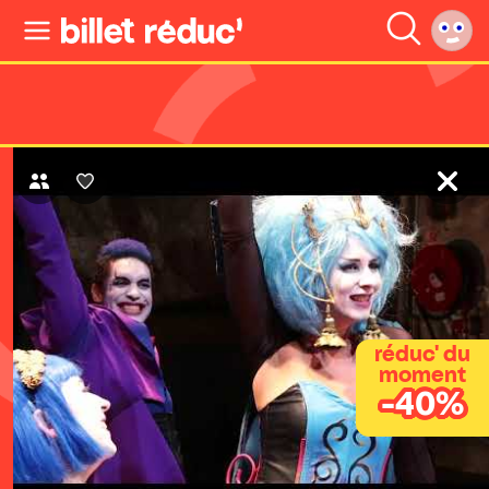
réduc' du
moment
-40%