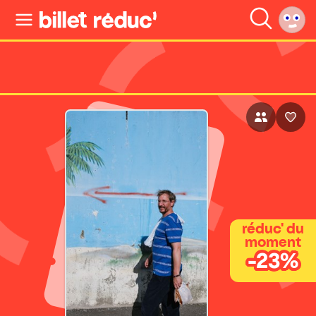
réduc' du
moment
-23%