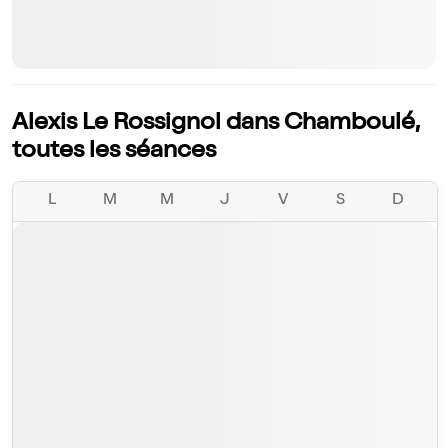
Alexis Le Rossignol dans Chamboulé,
toutes les séances
L
M
M
J
V
S
D