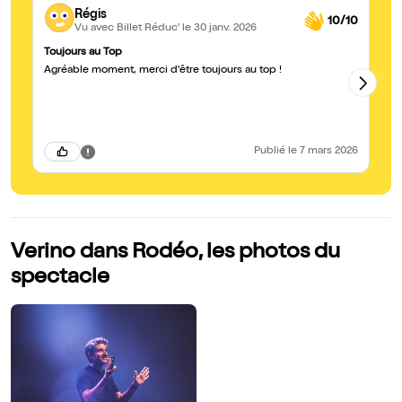
Régis
10/10
Vu avec Billet Réduc'
le 30 janv. 2026
Toujours au Top
Ir
Agréable moment, merci d'être toujours au top !
To
dan
pr
sp
su
Publié
le 7 mars 2026
Verino dans Rodéo, les photos du
spectacle