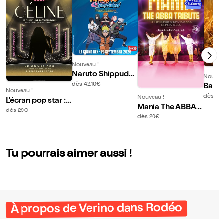
Nouveau !
Naruto Shippuden
Nouve
Synphonic Experi
dès 42,10€
Baby
Nouveau !
ence
onc
dès 
Nouveau !
L'écran pop star :
Mania The ABBA T
Céline
dès 29€
ribute
dès 20€
Tu pourrais aimer aussi !
À propos de Verino dans Rodéo