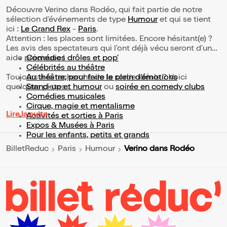
Découvre Verino dans Rodéo, qui fait partie de notre
sélection d’événements de type
Humour
et qui se tient
ici :
Le Grand Rex
-
Paris
.
Attention : les places sont limitées. Encore hésitant(e) ?
Les avis des spectateurs qui l'ont déjà vécu seront d'une
aide précieuse !
Comédies drôles et pop’
Célébrités au théâtre
Toujours à la recherche de la sortie idéale ? Voici
Au théâtre, pour faire le plein d’émotions
quelques pistes :
Stand-up et humour
ou
soirée en comedy clubs
Comédies musicales
Cirque, magie et mentalisme
Lire la suite
Activités et sorties à Paris
Expos & Musées à Paris
Pour les enfants, petits et grands
Verino dans Rodéo
BilletReduc
Paris
Humour