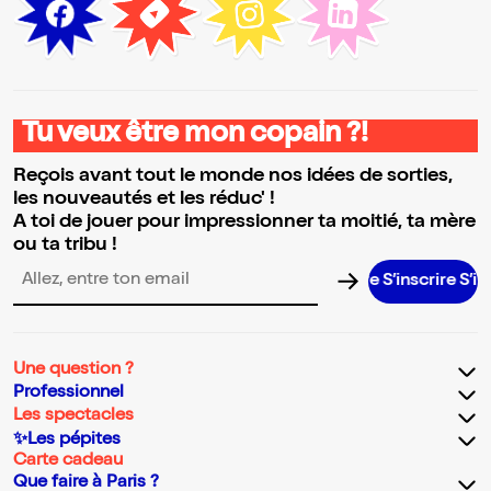
Tu veux être mon copain ?!
Reçois avant tout le monde nos idées de sorties,
les nouveautés et les réduc' !
A toi de jouer pour impressionner ta moitié, ta mère
ou ta tribu !
S’inscrire S’inscrire S
Adresse email pour la newsletter
Une question ?
Professionnel
Les spectacles
✨Les pépites
Carte cadeau
Que faire à Paris ?