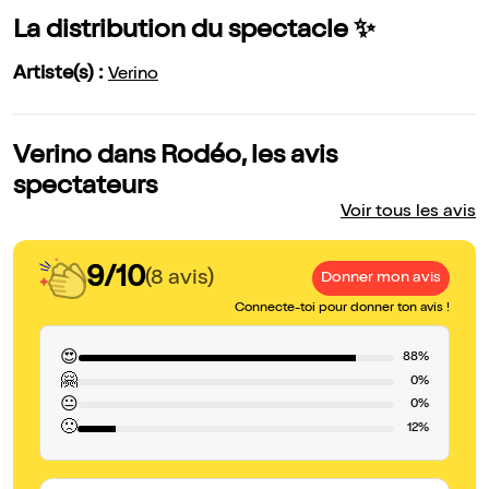
La distribution du spectacle ✨
Artiste(s) :
Verino
Verino dans Rodéo, les avis
spectateurs
Voir tous les avis
9/10
(8 avis)
Donner mon avis
Connecte-toi pour donner ton avis !
😍
88%
🤗
0%
😐
0%
🙁
12%