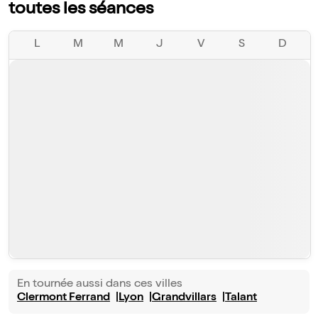
toutes les séances
L
M
M
J
V
S
D
En tournée aussi dans ces villes
Clermont Ferrand
Lyon
Grandvillars
Talant