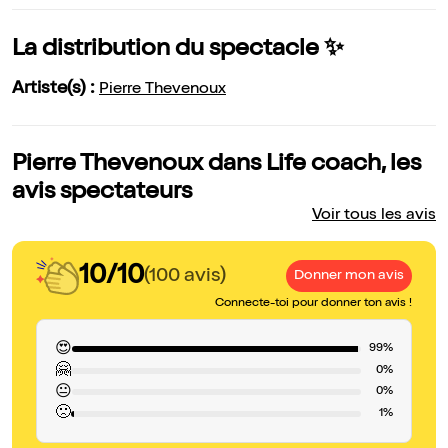
La distribution du spectacle ✨
Artiste(s) :
Pierre Thevenoux
Pierre Thevenoux dans Life coach, les
avis spectateurs
Voir tous les avis
10/10
(100 avis)
Donner mon avis
Connecte-toi pour donner ton avis !
😍
99%
🤗
0%
😐
0%
🙁
1%