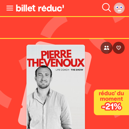
réduc' du
moment
-21%