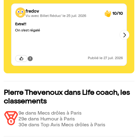
fredov
10/10
Vu avec Billet Réduc'
le 25 juil. 2026
Extra!!!
Ex
On s’est régalé
Pi
dé
re
Publié
le 27 juil. 2026
Pierre Thevenoux dans Life coach, les
classements
9e dans Mecs drôles à Paris
29e dans Humour à Paris
30e dans Top Avis Mecs drôles à Paris