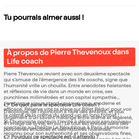
re
Tu pourrais aimer aussi !
À propos de Pierre Thevenoux dans
Life coach
Pierre Thevenoux revient avec son deuxième spectacle
qui s'amuse de l'émergence des life coachs, signe que
l'humanité vrille un chouilla. Entre anecdotes haletantes
et réflexions de vie dans un monde en crise, ses
punchlines millimétrées et son capital sympathie
t'embarque via un stand-up savoureux, moderne et
👉 De quoi parle le spectacle Life coach ?
efficace. Réserve vite ta place sur Billet Réduc' pour voir
D'écologie, de l'injonction à faire des enfants, et plus
la crème de la crème du stand-up en long format !
largement d'un savant mélange entre drame et légèreté,
🎤 L'humoriste poitevin t’invite à découvrir son nouveau
à l'image de la vie, en soi ! Le tout est enrobé dans des
spectacle au Théâtre Le République à Paris. Humoriste
punchlines efficaces et des histoires hilarantes.
reconnu pour son authenticité et ses observations fines,
👉 Pourquoi ce spectacle est-il attendu ?