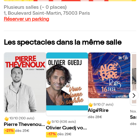
Plusieurs salles (~ 0 places)
1, Boulevard Saint-Martin, 75003 Paris
Réserver un parking
Les spectacles dans la même salle
9/10 (7 avis)
Algé'Rire
Nouve
Sant
dès 28€
10/10 (100 avis)
9/10 (436 avis)
go e
Pierre Thevenoux
dès 
Olivier Guedj vou
dans Life coach
-21%
dès 25€
s redonne le souri
-17%
dès 29€