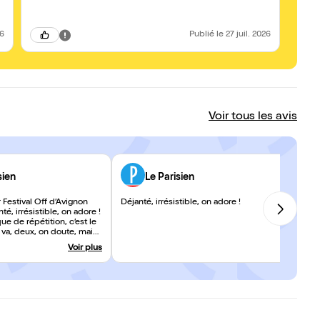
26
Publié
le 27 juil. 2026
Voir tous les avis
sien
Le Parisien
Festival Off d’Avignon
Déjanté, irrésistible, on adore !
té, irrésistible, on adore !
e de répétition, c’est le
va, deux, on doute, mais
er, on prend ! Des
Voir plus
eurs généreux et
ts pour une rigolade
nvenue.