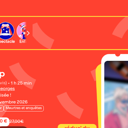
b
pectacle
Enfant
Concert
Activité
Expo et musée
p
vis)
•
1 h 25 min
Georges
isée !
ovembre 2026
er
Meurtres et enquêtes
50 €
27,00€