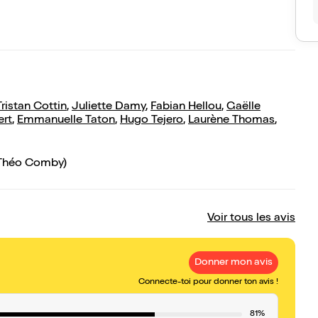
Tristan Cottin
,
Juliette Damy
,
Fabian Hellou
,
Gaëlle
ert
,
Emmanuelle Taton
,
Hugo Tejero
,
Laurène Thomas
,
 Théo Comby)
Voir tous les avis
Donner mon avis
Connecte-toi pour donner ton avis !
81%