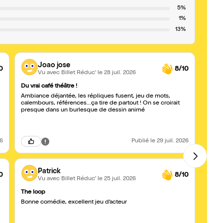
5%
1%
13%
Joao jose
0
8/10
Vu avec Billet Réduc'
le 28 juil. 2026
Du vrai café théâtre !
THE L
Ambiance déjantée, les répliques fusent, jeu de mots,
Bon m
calembours, références...ça tire de partout ! On se croirait
une ju
presque dans un burlesque de dessin animé
d'act
on voi
polici
Profit
26
Publié
le 29 juil. 2026
Patrick
0
8/10
Vu avec Billet Réduc'
le 25 juil. 2026
The loop
Un b
Bonne comédie, excellent jeu d’acteur
Un peu
Très b