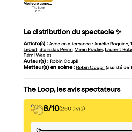
Meilleure comédie
The Loop
2025
La distribution du spectacle ✨
Artiste(s) :
Avec en alternance :
Aurélie Boquien
,
Lebert
,
Stanislas Perrin
,
Miren Pradier
,
Laurent Rob
Rémi Waeles
Auteur(s) :
Robin Goupil
Metteur(s) en scène :
Robin Goupil
(assisté de
The Loop, les avis spectateurs
8/10
(260 avis)
😍