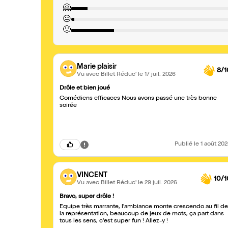
🤗
😐
🙁
Marie plaisir
8/1
Vu avec Billet Réduc'
le 17 juil. 2026
Drôle et bien joué
Comédiens efficaces Nous avons passé une très bonne
soirée
Publié
le 1 août 20
VINCENT
10/1
Vu avec Billet Réduc'
le 29 juil. 2026
Bravo, super drôle !
Équipe très marrante, l'ambiance monte crescendo au fil de
la représentation, beaucoup de jeux de mots, ça part dans
tous les sens, c'est super fun ! Allez-y !