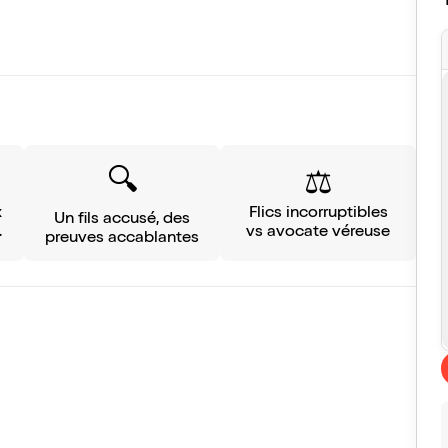
🔍️
⚖️
x
Flics incorruptibles
Un fils accusé, des
vs avocate véreuse
preuves accablantes