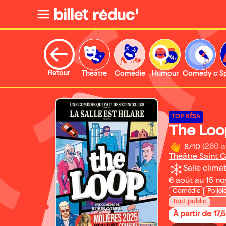
Retour
Théâtre
Comédie
Humour
Comedy clu
S
TOP RÉSA
The Loo
8/10
(260 a
Théâtre Saint 
Salle climat
6 août au 15 n
Comédie
Polici
Tout public
À partir de 17,