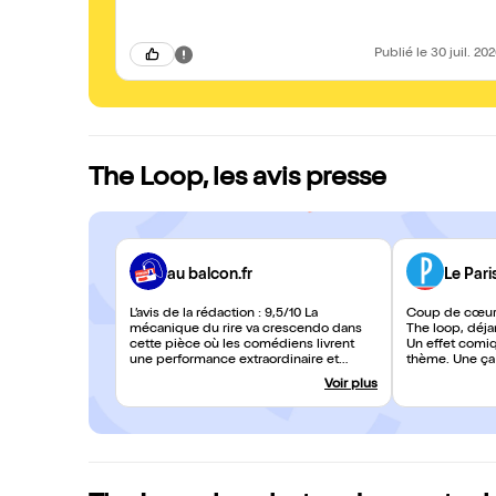
Publié
le 30 juil. 20
The Loop, les avis presse
au balcon.fr
Le Pari
L’avis de la rédaction : 9,5/10 La
Coup de cœur 
mécanique du rire va crescendo dans
The loop, déjan
cette pièce où les comédiens livrent
Un effet comiqu
une performance extraordinaire et
thème. Une ça 
savoureusement rythmée. Le texte en
un camion enti
Voir plus
lui-même est un morceau de haute-
numéros d’act
voltige, foisonnant de comparaisons et
impressionnan
métaphores douteuses, de références
franche et bie
musicales insérées inopinément (de
Dalida à Jennifer) et de contrepèteries
en tous genres : un régal d’une efficacité
redoutable. Robin Goupil et ses quatre