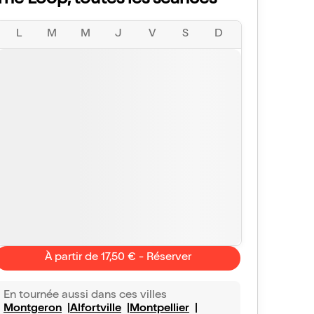
The Loop, toutes les séances
L
M
M
J
V
S
D
À partir de 17,50 € - Réserver
En tournée aussi dans ces villes
Montgeron
Alfortville
Montpellier