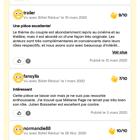
trailer
9/10
Vu avec Billet Réduc'
le 10 mars 2020
Une pièce excellente!
Le thème du couple est abondamment repris au cinéma et au
théâtre, mais il est abordé ici d'une façon très originale. Les
acteurs sont très complémentaires et convaincants dans leurs
rôles respectifs, et nous avons suivi avec beaucoup d'intérêt
l'histoire de ces 3 personnages avec des dialogues ciselés et à
Voir plus
l'humour piquant. Bref, un excellent moment de théâtre à
découvrir!
Publié
le 12 mars 2020
fansylla
7/10
Vu avec Billet Réduc'
le 1 mars 2020
Intéressant
Cette pièce se laisse voir mais je ne suis pas ressortie
enthousiaste. J'ai trouvé que Mélanie Page ne tenait pas très bien
son rôle. Julien Boisselier est excellent par contre.
Publié
le 3 mars 2020
normandie88
10/10
Vu avec Billet Réduc'
le 26 févr. 2020