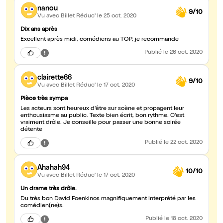
nanou
9/10
Vu avec Billet Réduc'
le 25 oct. 2020
Dix ans après
Excellent après midi, comédiens au TOP, je recommande
Publié
le 26 oct. 2020
clairette66
9/10
Vu avec Billet Réduc'
le 17 oct. 2020
Pièce très sympa
Les acteurs sont heureux d'être sur scène et propagent leur
enthousiasme au public. Texte bien écrit, bon rythme. C'est
vraiment drôle. Je conseille pour passer une bonne soirée
détente
Publié
le 22 oct. 2020
Ahahah94
10/10
Vu avec Billet Réduc'
le 17 oct. 2020
Un drame très drôle.
Du très bon David Foenkinos magnifiquement interprété par les
comédien(ne)s.
Publié
le 18 oct. 2020