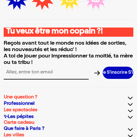
Tu veux être mon copain ?!
Reçois avant tout le monde nos idées de sorties,
les nouveautés et les réduc' !
A toi de jouer pour impressionner ta moitié, ta mère
ou ta tribu !
S’inscrire S’inscri
Adresse email pour la newsletter
Une question ?
Professionnel
Les spectacles
✨Les pépites
Carte cadeau
Que faire à Paris ?
Les villes