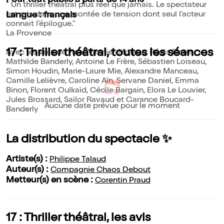
Pour tout public à partir de 14 ans
" Un thriller théâtral plus réel que jamais. Le spectateur
est pris dans une montée de tension dont seul l'acteur
Langue : français
connait l'épilogue."
La Provence
17 : Thriller théâtral, toutes les séances
Avec les voix de Flore Vannier-Moreau, Régis Flores,
Mathilde Banderly, Antoine Le Frère, Sébastien Loiseau,
Simon Houdin, Marie-Laure Mie, Alexandre Manceau,
Camille Lelièvre, Caroline Aïn, Servane Daniel, Emma
Binon, Florent Oulkaïd, Cécile Bargain, Elora Le Louvier,
Jules Brossard, Sailor Ravaud et Garance Boucard-
Aucune date prévue pour le moment
Banderly
La distribution du spectacle ✨
Artiste(s) :
Philippe Talaud
Auteur(s) :
Compagnie Chaos Debout
Metteur(s) en scène :
Corentin Praud
17 : Thriller théâtral, les avis