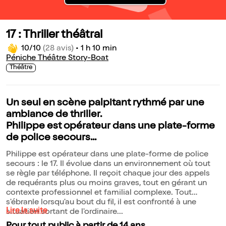
17 : Thriller théâtral
10/10
(28 avis)
•
1 h 10 min
Péniche Théâtre Story-Boat
Théâtre
Un seul en scène palpitant rythmé par une
ambiance de thriller.
Philippe est opérateur dans une plate-forme
de police secours...
Philippe est opérateur dans une plate-forme de police
secours : le 17. Il évolue dans un environnement où tout
se règle par téléphone. Il reçoit chaque jour des appels
de requérants plus ou moins graves, tout en gérant un
contexte professionnel et familial complexe. Tout
s'ébranle lorsqu'au bout du fil, il est confronté à une
Lire la suite
situation sortant de l'ordinaire...