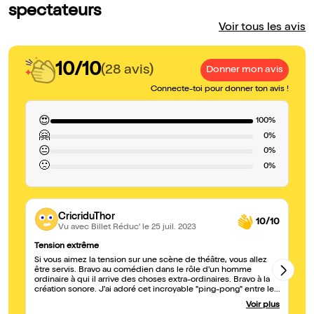
spectateurs
Voir tous les avis
10/10
(28 avis)
Donner mon avis
Connecte-toi pour donner ton avis !
😍
100%
🤗
0%
😐
0%
🙁
0%
CricriduThor
10/10
Vu avec Billet Réduc'
le 25 juil. 2023
Tension extrême
Ex
Si vous aimez la tension sur une scène de théâtre, vous allez
Je
être servis. Bravo au comédien dans le rôle d'un homme
ti
ordinaire à qui il arrive des choses extra-ordinaires. Bravo à la
qu
création sonore. J'ai adoré cet incroyable "ping-pong" entre le
ne
policier et les différents appels qu'il reçoit, les "requérants", les
Voir plus
collègues, la hiérarchie, son épouse. On a déjà vu des tas de