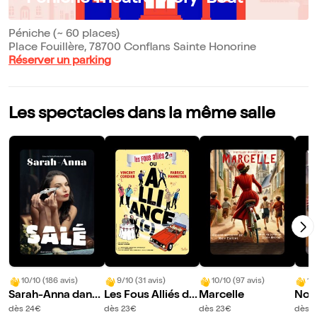
Péniche (~ 60 places)
Place Fouillère, 78700 Conflans Sainte Honorine
Réserver un parking
Les spectacles dans la même salle
10/10 (186 avis)
9/10 (31 avis)
10/10 (97 avis)
10
Sarah-Anna dans
Les Fous Alliés da
Marcelle
Noé
Salé
ns Alliance(s)
nau
dès 24€
dès 23€
dès 23€
dès 