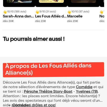
10/10 (186 avis)
9/10 (31 avis)
10/10 (97 avis)
10
Sarah-Anna dans
Les Fous Alliés da
Marcelle
Noé
Salé
ns Alliance(s)
nau
dès 24€
dès 23€
dès 23€
dès 
u le
Tu pourrais aimer aussi !
À propos de Les Fous Alliés dans
Alliance(s)
Découvre Les Fous Alliés dans Alliance(s), qui fait partie
de notre sélection d’événements de type
Comédie
et qui
se tient ici :
Péniche Théâtre Story-Boat
-
Yvelines (78)
.
Attention : les places sont limitées. Encore hésitant(e) ?
Les avis des spectateurs qui l'ont déjà vécu seront d'une
aide précieuse !
Comédies drôles et pop’