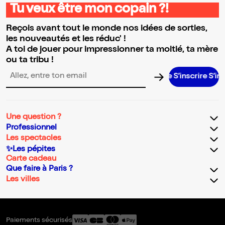
Tu veux être mon copain ?!
Reçois avant tout le monde nos idées de sorties,
les nouveautés et les réduc' !
A toi de jouer pour impressionner ta moitié, ta mère
ou ta tribu !
S’inscrire S’inscrire S
Adresse email pour la newsletter
Une question ?
Professionnel
Les spectacles
✨Les pépites
Carte cadeau
Que faire à Paris ?
Les villes
Paiements sécurisés