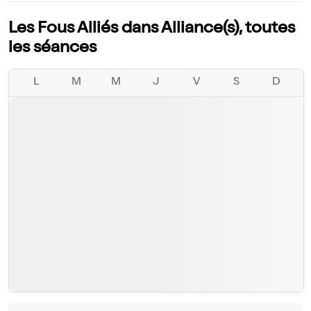
Les Fous Alliés dans Alliance(s), toutes
les séances
L
M
M
J
V
S
D