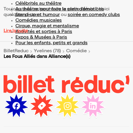
Célébrités au théâtre
Toujours à la recherche de la sortie idéale ? Voici
Au théâtre, pour faire le plein d’émotions
quelques pistes :
Stand-up et humour
ou
soirée en comedy clubs
Comédies musicales
Cirque, magie et mentalisme
Lire la suite
Activités et sorties à Paris
Expos & Musées à Paris
Pour les enfants, petits et grands
BilletReduc
Yvelines (78)
Comédie
Les Fous Alliés dans Alliance(s)