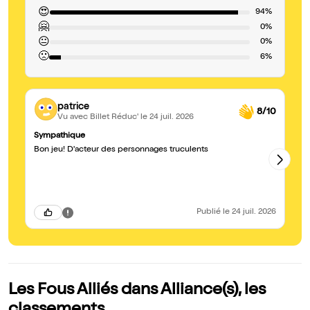
😍
94%
🤗
0%
😐
0%
🙁
6%
patrice
8/10
Vu avec Billet Réduc'
le 24 juil. 2026
Sympathique
Su
Bon jeu! D'acteur des personnages truculents
De
te
Publié
le 24 juil. 2026
Les Fous Alliés dans Alliance(s), les