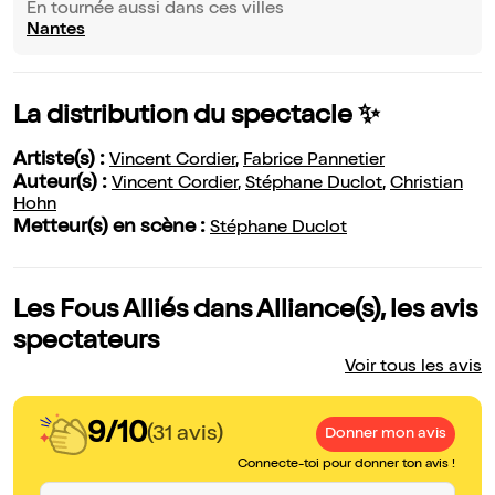
En tournée aussi dans ces villes
Nantes
La distribution du spectacle ✨
Artiste(s) :
Vincent Cordier
,
Fabrice Pannetier
Auteur(s) :
Vincent Cordier
,
Stéphane Duclot
,
Christian
Hohn
Metteur(s) en scène :
Stéphane Duclot
Les Fous Alliés dans Alliance(s), les avis
spectateurs
Voir tous les avis
9/10
(31 avis)
Donner mon avis
Connecte-toi pour donner ton avis !