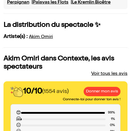
Perpignan
Palavas les Flots
Le Kremlin Bicêtre
La distribution du spectacle ✨
Artiste(s) :
Akim Omiri
Akim Omiri dans Contexte, les avis
spectateurs
Voir tous les avis
10/10
(1554 avis)
Donner mon avis
Connecte-toi pour donner ton avis !
😍
99%
🤗
1%
😐
0%