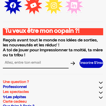
Tu veux être mon copain ?!
Reçois avant tout le monde nos idées de sorties,
les nouveautés et les réduc' !
A toi de jouer pour impressionner ta moitié, ta mère
ou ta tribu !
S’inscrire S’inscrire S’inscrir
Adresse email pour la newsletter
Une question ?
Professionnel
Les spectacles
✨Les pépites
Carte cadeau