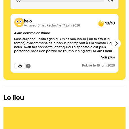
🙁
0%
helo
10/10
Vu avec Billet Réduc'
le 17 juin 2026
Akim comme on l’aime
Gé
Sans surprise… c’était génial. On rit beaucoup ( en fait tout le
Un
temps) évidemment, et le bonus par rapport à « la riposte » qui
je
nous l’avait fait connaître, c’est qu’ici Le spectacle est plus
personnel sans rien perdre de l’humour cinglant D’Akim Omiri.
Vraiment c’était top
Voir plus
Publié
le 18 juin 2026
Le lieu