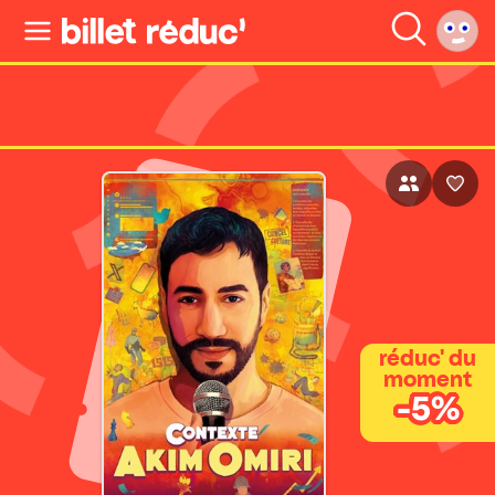
réduc' du
moment
-5%