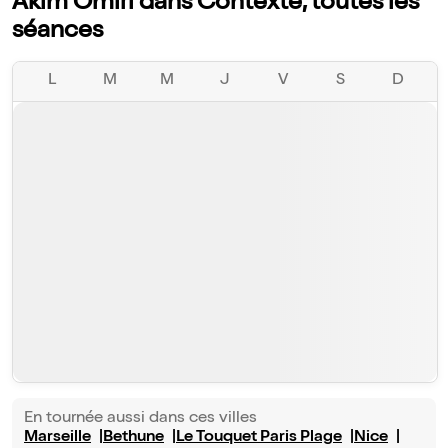
Akim Omiri dans Contexte, toutes les
séances
L
M
M
J
V
S
D
En tournée aussi dans ces villes
Marseille
Bethune
Le Touquet Paris Plage
Nice