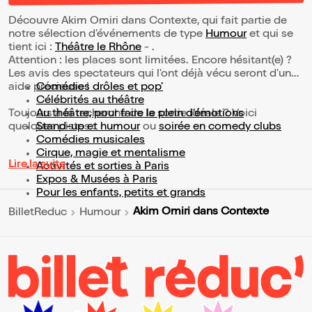
Découvre Akim Omiri dans Contexte, qui fait partie de
notre sélection d’événements de type
Humour
et qui se
tient ici :
Théâtre le Rhône
- .
Attention : les places sont limitées. Encore hésitant(e) ?
Les avis des spectateurs qui l'ont déjà vécu seront d'une
aide précieuse !
Comédies drôles et pop’
Célébrités au théâtre
Toujours à la recherche de la sortie idéale ? Voici
Au théâtre, pour faire le plein d’émotions
quelques pistes :
Stand-up et humour
ou
soirée en comedy clubs
Comédies musicales
Cirque, magie et mentalisme
Lire la suite
Activités et sorties à Paris
Expos & Musées à Paris
Pour les enfants, petits et grands
Akim Omiri dans Contexte
BilletReduc
Humour