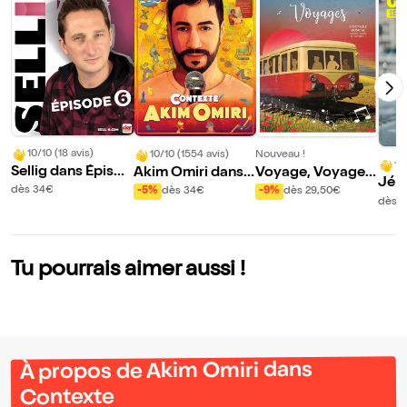
10/10 (18 avis)
10/10 (1554 avis)
Nouveau !
10
Sellig dans Épisod
Akim Omiri dans
Voyage, Voyages
Jér
e 6
Contexte
| Bourg lès Valenc
dès 34€
-5%
dès 34€
-9%
dès 29,50€
el d
dès 
e
Tu pourrais aimer aussi !
À propos de Akim Omiri dans
Contexte