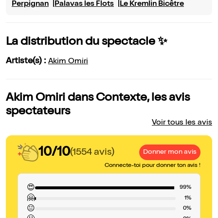
Perpignan
Palavas les Flots
Le Kremlin Bicêtre
La distribution du spectacle ✨
Artiste(s) :
Akim Omiri
Akim Omiri dans Contexte, les avis
spectateurs
Voir tous les avis
10/10
(1554 avis)
Donner mon avis
Connecte-toi pour donner ton avis !
😍
99%
🤗
1%
😐
0%