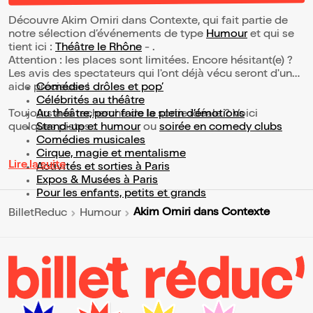
Découvre Akim Omiri dans Contexte, qui fait partie de
notre sélection d’événements de type
Humour
et qui se
tient ici :
Théâtre le Rhône
- .
Attention : les places sont limitées. Encore hésitant(e) ?
Les avis des spectateurs qui l'ont déjà vécu seront d'une
aide précieuse !
Comédies drôles et pop’
Célébrités au théâtre
Toujours à la recherche de la sortie idéale ? Voici
Au théâtre, pour faire le plein d’émotions
quelques pistes :
Stand-up et humour
ou
soirée en comedy clubs
Comédies musicales
Cirque, magie et mentalisme
Lire la suite
Activités et sorties à Paris
Expos & Musées à Paris
Pour les enfants, petits et grands
Akim Omiri dans Contexte
BilletReduc
Humour