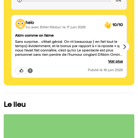
🙁
0%
helo
10/10
Vu avec Billet Réduc'
le 17 juin 2026
Akim comme on l’aime
Gé
Sans surprise… c’était génial. On rit beaucoup ( en fait tout le
Un
temps) évidemment, et le bonus par rapport à « la riposte » qui
je
nous l’avait fait connaître, c’est qu’ici Le spectacle est plus
personnel sans rien perdre de l’humour cinglant D’Akim Omiri.
Vraiment c’était top
Voir plus
Publié
le 18 juin 2026
Le lieu