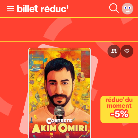
réduc' du
moment
-5%