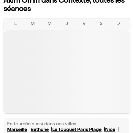
Akim Omiri dans Contexte, toutes les
séances
L
M
M
J
V
S
D
En tournée aussi dans ces villes
Marseille
Bethune
Le Touquet Paris Plage
Nice