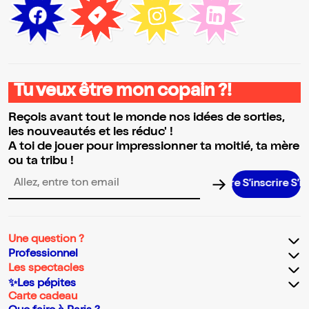
Tu veux être mon copain ?!
Reçois avant tout le monde nos idées de sorties,
les nouveautés et les réduc' !
A toi de jouer pour impressionner ta moitié, ta mère
ou ta tribu !
S’inscrire S’inscrire
Adresse email pour la newsletter
Une question ?
Professionnel
Les spectacles
✨Les pépites
Carte cadeau