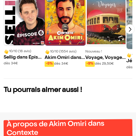
10/10 (18 avis)
10/10 (1554 avis)
Nouveau !
10
Sellig dans Épisod
Akim Omiri dans
Voyage, Voyages
Jér
e 6
Contexte
| Bourg lès Valenc
dès 34€
-5%
dès 34€
-9%
dès 29,50€
el d
dès 
e
Tu pourrais aimer aussi !
À propos de Akim Omiri dans
Contexte