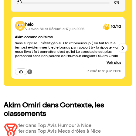
🙁
0%
helo
10/10
Vu avec Billet Réduc'
le 17 juin 2026
Akim comme on l’aime
Gé
Sans surprise… c’était génial. On rit beaucoup ( en fait tout le
Un
temps) évidemment, et le bonus par rapport à « la riposte » qui
je
nous l’avait fait connaître, c’est qu’ici Le spectacle est plus
personnel sans rien perdre de l’humour cinglant D’Akim Omiri.
Vraiment c’était top
Voir plus
Publié
le 18 juin 2026
Akim Omiri dans Contexte, les
classements
1er dans Top Avis Humour à Nice
1er dans Top Avis Mecs drôles à Nice