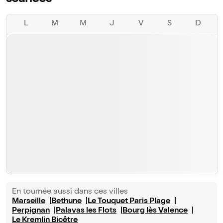
L
M
M
J
V
S
D
En tournée aussi dans ces villes
Marseille
Bethune
Le Touquet Paris Plage
Perpignan
Palavas les Flots
Bourg lès Valence
Le Kremlin Bicêtre