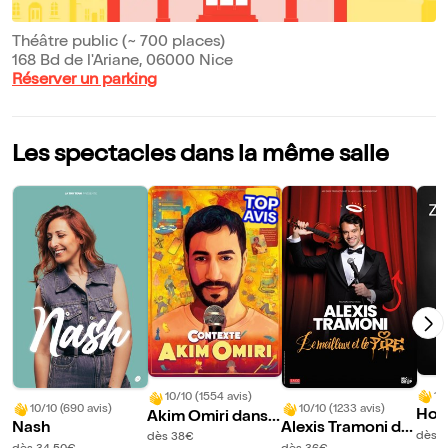
Théâtre public (~ 700 places)
168 Bd de l'Ariane, 06000 Nice
Réserver un parking
Les spectacles dans la même salle
10
10/10 (1554 avis)
10/10 (690 avis)
10/10 (1233 avis)
Hour
Akim Omiri dans
Nash
Alexis Tramoni da
rts 
Contexte
dès 
dès 38€