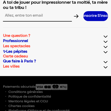
A toi de jouer pour impressionner ta moitié, ta mère
ou ta tribu !
S’inscrire S’inscrire S’inscrire 
Adresse email pour la newsletter
Une question ?
Professionnel
Les spectacles
✨Les pépites
Carte cadeau
Que faire à Paris ?
Les villes
Paiements sécurisés
Conditions générales
Politique de confidentialité
Mentions légales et CGU
Chartes cookies