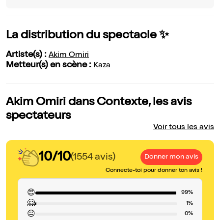
La distribution du spectacle ✨
Artiste(s) :
Akim Omiri
Metteur(s) en scène :
Kaza
Akim Omiri dans Contexte, les avis
spectateurs
Voir tous les avis
10/10
(1554 avis)
Donner mon avis
Connecte-toi pour donner ton avis !
😍
99%
🤗
1%
😐
0%