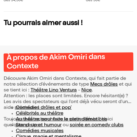
ns Le meilleur et le
dès 34,50€
dès 36€
pire
Tu pourrais aimer aussi !
À propos de Akim Omiri dans
Contexte
Découvre Akim Omiri dans Contexte, qui fait partie de
notre sélection d’événements de type
Mecs drôles
et qui
se tient ici :
Théâtre Lino Ventura
-
Nice
.
Attention : les places sont limitées. Encore hésitant(e) ?
Les avis des spectateurs qui l'ont déjà vécu seront d'une
aide précieuse !
Comédies drôles et pop’
Célébrités au théâtre
Toujours à la recherche de la sortie idéale ? Voici
Au théâtre, pour faire le plein d’émotions
quelques pistes :
Stand-up et humour
ou
soirée en comedy clubs
Comédies musicales