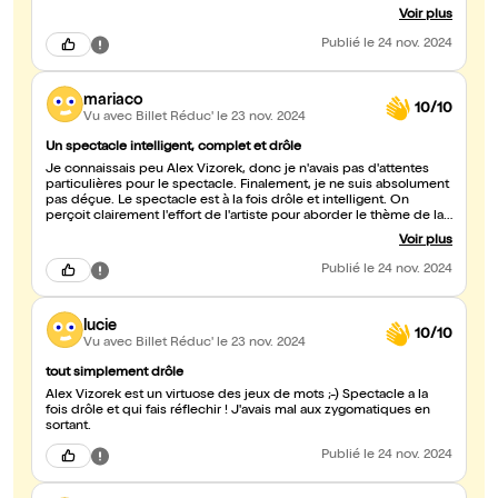
show est trés bien construit, sans temps mort, de la dérision, de la
Voir plus
culture, de l'auto-dérision et du délire. Tous les publics sont ravis,
meme si je déconseille aux moins de 13 ans... Cerise sur le gateau
Publié
le 24 nov. 2024
: Gaetan Roussel en 1ere partie... Louise Attaque, quel bonheur !
MErci AV
mariaco
10/10
Vu avec Billet Réduc'
le 23 nov. 2024
Un spectacle intelligent, complet et drôle
Je connaissais peu Alex Vizorek, donc je n'avais pas d'attentes
particulières pour le spectacle. Finalement, je ne suis absolument
pas déçue. Le spectacle est à la fois drôle et intelligent. On
perçoit clairement l'effort de l'artiste pour aborder le thème de la
mort. Vizorek réussit à nous faire rire tout en nous faisant réfléchir.
Voir plus
C'est un spectacle qu'il faut absolument voir !
Publié
le 24 nov. 2024
lucie
10/10
Vu avec Billet Réduc'
le 23 nov. 2024
tout simplement drôle
Alex Vizorek est un virtuose des jeux de mots ;-) Spectacle a la
fois drôle et qui fais réflechir ! J'avais mal aux zygomatiques en
sortant.
Publié
le 24 nov. 2024