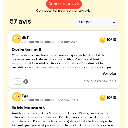
Donner mon avis
Connecte-toi pour donner ton avis !
57 avis
BB11
10/10
Vu avec Billet Réduc'
le 23 nov. 2024
Excellentissime !!!!
C'est la deuxième fois que je vois ce spectacle et ce fut de
nouveau un réel plaisir, 2h de rires. Alex Vizorek est tout
simplement formidable: Aucun sujet tabou, l'écriture et la
prestation sont remarquables .... un humour tout en finesse qui
amène quelques réflexions sur notre rapport à la mort, à la vie....un
Voir plus
seul conseil: Allez-y!!!
Publié
le 25 nov. 2024
Yga
10/10
Vu avec Billet Réduc'
le 22 nov. 2024
Un trés bon moment
Auditeur fidèle de Alex V. sur Inter depuis 10 ans, j'avais hâte de
retrouver l'humour décalé de AV. J'en sors heureux : Excellent
spectacle où l'on rit (des fois jaunes) du début à la fin, malgré la
thematique qui n'est pas simple : la mort. Bien mené, le one man