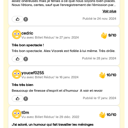
assez onéreuses mais je tenais à ce que nous soyons bien placés.
Nous l'étions, certes, sauf que l'enregistrement de l'émission par
France TV nous a gâché la vue avec la caméra mobile,surtout
Voir plus
quand Alex s'est assis, son visage était complètement caché par
la caméra qui se rapprochait plus dans ces moments. Finalement
Publié
le 24 nov. 2024
les places moins chères avaient une vu dégagée, pas nous !!! De
plus, plusieurs personnes de l'équipe vapotaient, ce qui est
interdits et fort désagréable. Très dommage pour la beauté du
cedric
lieu et la qualité du spectacle !
9/10
Vu avec Billet Réduc'
le 27 janv. 2024
Très bon spectacle !
Très bon spectacle. Alex Vizorek est fidèle à lui même. Très drôle.
Publié
le 28 janv. 2024
youcef0255
10/10
Vu avec Billet Réduc'
le 16 janv. 2024
Très très bien
Beaucoup de finesse d'esprit et d'humour A voir et revoir
Publié
le 17 janv. 2024
t0m
10/10
Vu avec Billet Réduc'
le 29 déc. 2022
J'ai adoré, un humour qui fait travailler les méninges