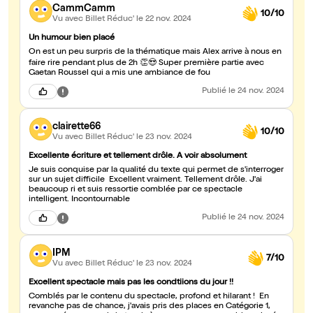
CammCamm
10/10
Vu avec Billet Réduc'
le 22 nov. 2024
Un humour bien placé
On est un peu surpris de la thématique mais Alex arrive à nous en
faire rire pendant plus de 2h 👏😍 Super première partie avec
Gaetan Roussel qui a mis une ambiance de fou
Publié
le 24 nov. 2024
clairette66
10/10
Vu avec Billet Réduc'
le 23 nov. 2024
Excellente écriture et tellement drôle. A voir absolument
Je suis conquise par la qualité du texte qui permet de s'interroger
sur un sujet difficile Excellent vraiment. Tellement drôle. J'ai
beaucoup ri et suis ressortie comblée par ce spectacle
intelligent. Incontournable
Publié
le 24 nov. 2024
IPM
7/10
Vu avec Billet Réduc'
le 23 nov. 2024
Excellent spectacle mais pas les condtiions du jour !!
Comblés par le contenu du spectacle, profond et hilarant ! En
revanche pas de chance, j'avais pris des places en Catégorie 1,