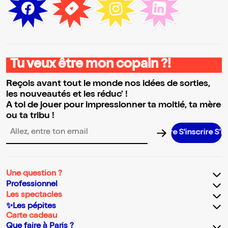
Tu veux être mon copain ?!
Reçois avant tout le monde nos idées de sorties,
les nouveautés et les réduc' !
A toi de jouer pour impressionner ta moitié, ta mère
ou ta tribu !
S’inscrire S’inscri
Adresse email pour la newsletter
Une question ?
Professionnel
Les spectacles
✨Les pépites
Carte cadeau
Que faire à Paris ?