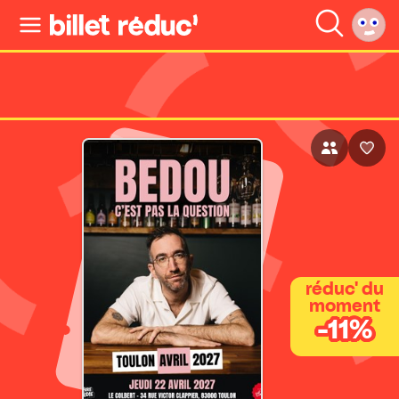
réduc' du
moment
-11%