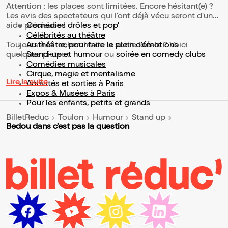
Attention : les places sont limitées. Encore hésitant(e) ?
Les avis des spectateurs qui l'ont déjà vécu seront d'une
aide précieuse !
Comédies drôles et pop’
Célébrités au théâtre
Toujours à la recherche de la sortie idéale ? Voici
Au théâtre, pour faire le plein d’émotions
quelques pistes :
Stand-up et humour
ou
soirée en comedy clubs
Comédies musicales
Cirque, magie et mentalisme
Lire la suite
Activités et sorties à Paris
Expos & Musées à Paris
Pour les enfants, petits et grands
BilletReduc
Toulon
Humour
Stand up
Bedou dans c'est pas la question