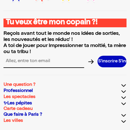
Tu veux être mon copain ?!
Reçois avant tout le monde nos idées de sorties,
les nouveautés et les réduc' !
A toi de jouer pour impressionner ta moitié, ta mère
ou ta tribu !
S’inscrire S’inscrire S’in
Adresse email pour la newsletter
Une question ?
Professionnel
Les spectacles
✨Les pépites
Carte cadeau
Que faire à Paris ?
Les villes