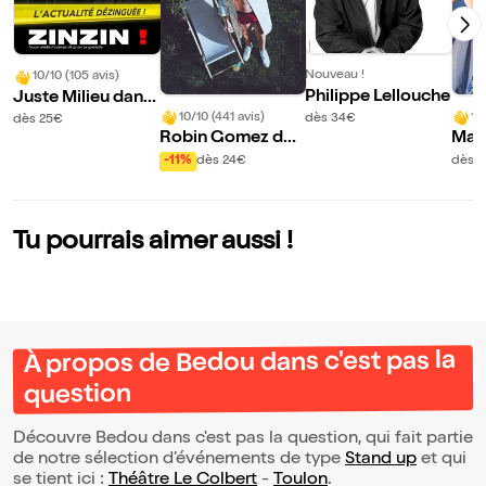
Nouveau !
10/10 (105 avis)
Philippe Lellouche
Juste Milieu dans
Zinzin !
10/10 (441 avis)
10
dès 34€
dès 25€
Robin Gomez dan
Mar
s Viens on se rentr
-11%
dès 24€
dès 
e dedans mais for
t !
Tu pourrais aimer aussi !
À propos de Bedou dans c'est pas la
question
Découvre Bedou dans c'est pas la question, qui fait partie
de notre sélection d’événements de type
Stand up
et qui
se tient ici :
Théâtre Le Colbert
-
Toulon
.