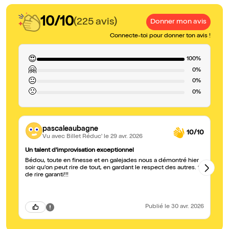
10/10
(225 avis)
Donner mon avis
Connecte-toi pour donner ton avis !
😍
100%
🤗
0%
😐
0%
🙁
0%
pascaleaubagne
10/10
Vu avec Billet Réduc'
le 29 avr. 2026
Un talent d'improvisation exceptionnel
Sp
Bédou, toute en finesse et en galejades nous a démontré hier
Sp
soir qu'on peut rire de tout, en gardant le respect des autres. 1h
un
de rire garanti!!!
dé
Publié
le 30 avr. 2026