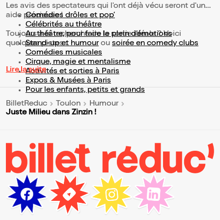
Les avis des spectateurs qui l'ont déjà vécu seront d'une
aide précieuse !
Comédies drôles et pop’
Célébrités au théâtre
Toujours à la recherche de la sortie idéale ? Voici
Au théâtre, pour faire le plein d’émotions
quelques pistes :
Stand-up et humour
ou
soirée en comedy clubs
Comédies musicales
Cirque, magie et mentalisme
Lire la suite
Activités et sorties à Paris
Expos & Musées à Paris
Pour les enfants, petits et grands
BilletReduc
Toulon
Humour
Juste Milieu dans Zinzin !