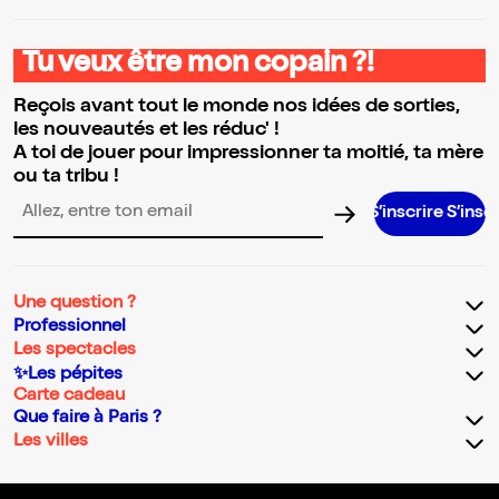
Tu veux être mon copain ?!
Reçois avant tout le monde nos idées de sorties,
les nouveautés et les réduc' !
A toi de jouer pour impressionner ta moitié, ta mère
ou ta tribu !
S’inscrire S’inscrire S’insc
Adresse email pour la newsletter
Une question ?
Professionnel
Les spectacles
✨Les pépites
Carte cadeau
Que faire à Paris ?
Les villes