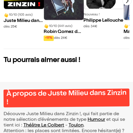
Nouveau !
10/10 (105 avis)
Philippe Lellouche
Juste Milieu dans
Zinzin !
10/10 (441 avis)
10
dès 34€
dès 25€
Robin Gomez dan
Mar
s Viens on se rentr
-11%
dès 24€
dès 
e dedans mais for
t !
Tu pourrais aimer aussi !
À propos de Juste Milieu dans Zinzin
!
Découvre Juste Milieu dans Zinzin !, qui fait partie de
notre sélection d’événements de type
Humour
et qui se
tient ici :
Théâtre Le Colbert
-
Toulon
.
Attention : les places sont limitées. Encore hésitant(e) ?