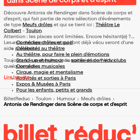
dans Scène de corps et d'esprit
Découvre Antonia de Rendinger dans Scène de corps et
d'esprit, qui fait partie de notre sélection d’événements
de type
Meufs drôles
et qui se tient ici :
Théâtre Le
Colbert
-
Toulon
.
Attention : les places sont limitées. Encore hésitant(e) ?
Les avis des spectateurs qui l'ont déjà vécu seront d'une
Comédies drôles et pop’
aide précieuse !
Célébrités au théâtre
Au théâtre, pour faire le plein d’émotions
Toujours à la recherche de la sortie idéale ? Voici
Stand-up et humour
ou
soirée en comedy clubs
quelques pistes :
Comédies musicales
Cirque, magie et mentalisme
Lire la suite
Activités et sorties à Paris
Expos & Musées à Paris
Pour les enfants, petits et grands
BilletReduc
Toulon
Humour
Meufs drôles
Antonia de Rendinger dans Scène de corps et d'esprit