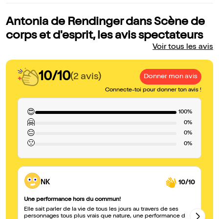
Antonia de Rendinger dans Scène de
corps et d'esprit, les avis spectateurs
Voir tous les avis
10/10
(2 avis)
Donner mon avis
Connecte-toi pour donner ton avis !
😍
100%
🤗
0%
😐
0%
🙁
0%
NK
10/10
Une performance hors du commun!
Gé
Elle sait parler de la vie de tous les jours au travers de ses
Ai
personnages tous plus vrais que nature, une performance d
fi