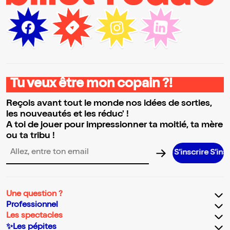
Tu veux être mon copain ?!
Reçois avant tout le monde nos idées de sorties,
les nouveautés et les réduc' !
A toi de jouer pour impressionner ta moitié, ta mère
ou ta tribu !
S’inscrire S’inscrire S’in
Adresse email pour la newsletter
Une question ?
Professionnel
Les spectacles
✨Les pépites