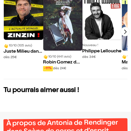
Nouveau !
10/10 (105 avis)
Philippe Lellouche
Juste Milieu dans
Zinzin !
10/10 (441 avis)
10
dès 34€
dès 25€
Robin Gomez dan
Mar
s Viens on se rentr
-11%
dès 24€
dès 
e dedans mais for
t !
Tu pourrais aimer aussi !
À propos de Antonia de Rendinger