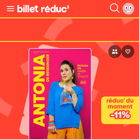
réduc' du
moment
-11%