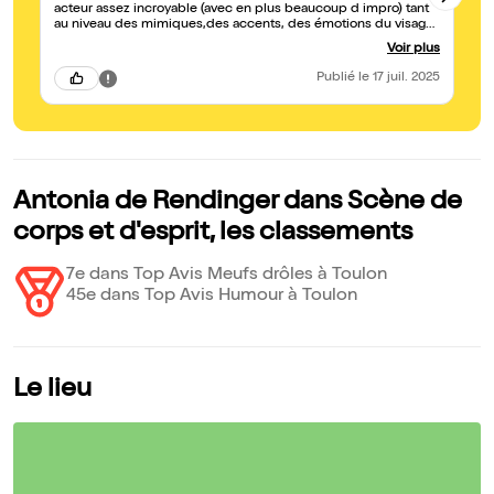
acteur assez incroyable (avec en plus beaucoup d impro) tant
fo
au niveau des mimiques,des accents, des émotions du visage,
in
de la gestuelle, un moment trop court on aurait voulu ( j aurais
gr
Voir plus
voulu!!!!) que cela ne s arrete pas , j étais pliée en deux, allez la
voir les yeux fermés ( mais pas trop fermés quand même, hein
Publié
le 17 juil. 2025
;0)).tant elle es formidable à regarder et à écouter!.
Antonia de Rendinger dans Scène de
corps et d'esprit, les classements
7e dans Top Avis Meufs drôles à Toulon
45e dans Top Avis Humour à Toulon
Le lieu