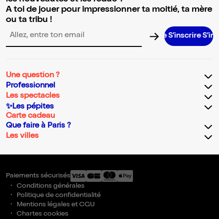
A toi de jouer pour impressionner ta moitié, ta mère
ou ta tribu !
S’inscrire S’inscrire 
Adresse email pour la newsletter
Une question ?
Professionnel
Les spectacles
✨Les pépites
Carte cadeau
Que faire à Paris ?
Les villes
Paiements sécurisés
Conditions générales
Politique de confidentialité
Mentions légales et CGU
Chartes cookies