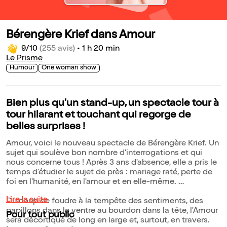
Bérengère Krief dans Amour
9/10
(255 avis)
•
1 h 20 min
Le Prisme
Humour
One woman show
Bien plus qu'un stand-up, un spectacle tour à
tour hilarant et touchant qui regorge de
belles surprises !
Amour, voici le nouveau spectacle de Bérengère Krief. Un
sujet qui soulève bon nombre d'interrogations et qui
nous concerne tous ! Après 3 ans d'absence, elle a pris le
temps d'étudier le sujet de près : mariage raté, perte de
foi en l'humanité, en l'amour et en elle-même.
Lire la suite
Du coup de foudre à la tempête des sentiments, des
papillons dans le ventre au bourdon dans la tête, l'Amour
Pour tout public
sera décortiqué de long en large et, surtout, en travers.