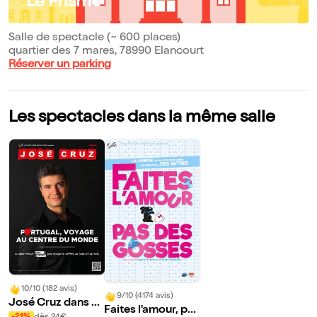
Le Prisme
Salle de spectacle (~ 600 places)
quartier des 7 mares, 78990 Elancourt
Réserver un parking
Les spectacles dans la même salle
10/10 (182 avis)
9/10 (4174 avis)
José Cruz dans P
Faites l'amour, pa
ortugal, Voyage a