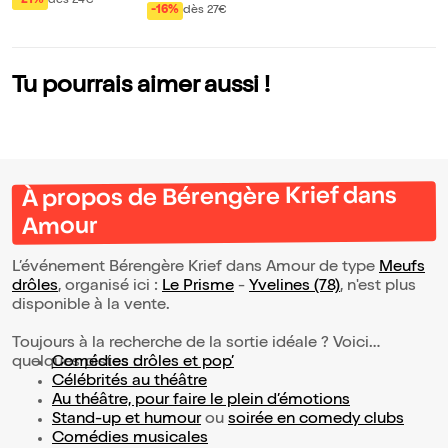
-21%
dès 24€
s des gosses
-16%
dès 27€
u Centre du Mond
e
Tu pourrais aimer aussi !
À propos de Bérengère Krief dans
Amour
L’événement Bérengère Krief dans Amour de type
Meufs
drôles
, organisé ici :
Le Prisme
-
Yvelines (78)
, n'est plus
disponible à la vente.
Toujours à la recherche de la sortie idéale ? Voici
quelques pistes :
Comédies drôles et pop’
Célébrités au théâtre
Au théâtre, pour faire le plein d’émotions
Stand-up et humour
ou
soirée en comedy clubs
Comédies musicales