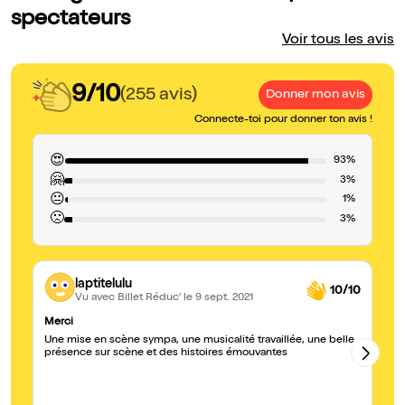
spectateurs
Voir tous les avis
9/10
(255 avis)
Donner mon avis
Connecte-toi pour donner ton avis !
😍
93%
🤗
3%
😐
1%
🙁
3%
laptitelulu
10/10
Vu avec Billet Réduc'
le 9 sept. 2021
Merci
Me
Une mise en scène sympa, une musicalité travaillée, une belle
Un
présence sur scène et des histoires émouvantes
pa