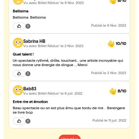
8/10
Vu avec Billet Réduc'
le 9 févr. 2023
Bellisima
Bellisima Bellisima
Publié
le 9 févr. 2023
Sabrina HB
10/10
Vu avec Billet Réduc'
le 2 févr. 2023
Quel talent !
Un spectacle rythmé, drôle, touchant… une artiste incroyable qui
nous donne une énergie de dingue … Merci
Publié
le 3 févr. 2023
Bab83
8/10
Vu avec Billet Réduc'
le 6 juil. 2022
Entre rire et émotion
Beau spectacle ou on est plus ému que tordu de rire . Berengere
se livre bcp
Publié
le 11 juil. 2022