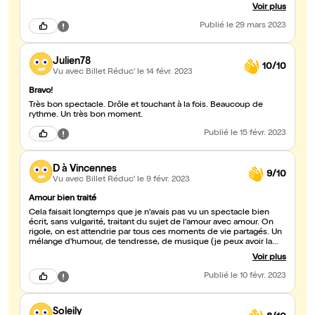
sincère et authentique.. qui sait se remettre en question et nous
Voir plus
faire rire avec des scènes que nous avons tous vécu plus ou
moins dans notre recherche de l'amour en général .. mais pas
Publié
le 29 mars 2023
que.. je vais pas spoiler le spectacle. A voir sans réserve.
Julien78
10/10
Vu avec Billet Réduc'
le 14 févr. 2023
Bravo!
Très bon spectacle. Drôle et touchant à la fois. Beaucoup de
rythme. Un très bon moment.
Publié
le 15 févr. 2023
D à Vincennes
9/10
Vu avec Billet Réduc'
le 9 févr. 2023
Amour bien traité
Cela faisait longtemps que je n'avais pas vu un spectacle bien
écrit, sans vulgarité, traitant du sujet de l'amour avec amour. On
rigole, on est attendrie par tous ces moments de vie partagés. Un
mélange d'humour, de tendresse, de musique (je peux avoir la
BO?) et de mise en scène rafraîchissant Une belle expérience.
Voir plus
Publié
le 10 févr. 2023
Soleily