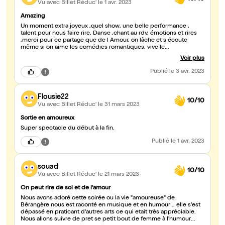
Vu avec Billet Réduc'
le 1 avr. 2023
Amazing
Un moment extra joyeux ,quel show, une belle performance ,
talent pour nous faire rire. Danse ,chant au rdv, émotions et rires
,merci pour ce partage que de l Amour, on lâche et s écoute
même si on aime les comédies romantiques, vive le
développement personnel. On y court!!! Merci
Voir plus
Publié
le 3 avr. 2023
Flousie22
10/10
Vu avec Billet Réduc'
le 31 mars 2023
Sortie en amoureux
Super spectacle du début à la fin.
Publié
le 1 avr. 2023
souad
10/10
Vu avec Billet Réduc'
le 21 mars 2023
On peut rire de soi et de l'amour
Nous avons adoré cette soirée ou la vie "amoureuse" de
Bérangère nous est raconté en musique et en humour .. elle s'est
dépassé en praticant d'autres arts ce qui etait très appréciable.
Nous allons suivre de pret se petit bout de femme à l'humour