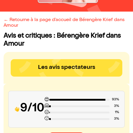
← Retourne à la page d'accueil de Bérengère Krief dans
Amour
Avis et critiques : Bérengère Krief dans
Amour
Les avis spectateurs
😍
93%
9/10
🤗
3%
😐
1%
🙁
3%