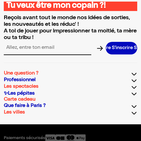
Tu veux être mon copain ?!
Reçois avant tout le monde nos idées de sorties,
les nouveautés et les réduc' !
A toi de jouer pour impressionner ta moitié, ta mère
ou ta tribu !
S’inscrire S’ins
Adresse email pour la newsletter
Une question ?
Professionnel
Les spectacles
✨Les pépites
Carte cadeau
Que faire à Paris ?
Les villes
Paiements sécurisés