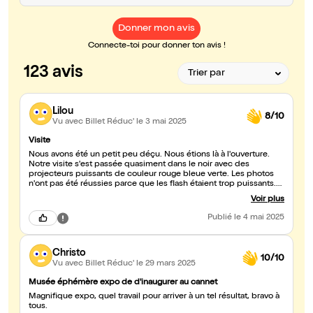
Donner mon avis
Connecte-toi pour donner ton avis !
123 avis
Lilou
8/10
Vu avec Billet Réduc'
le 3 mai 2025
Visite
Nous avons été un petit peu déçu. Nous étions là à l'ouverture.
Notre visite s'est passée quasiment dans le noir avec des
projecteurs puissants de couleur rouge bleue verte. Les photos
n'ont pas été réussies parce que les flash étaient trop puissants.
C'est vraiment dommage. Les animaux étaient magnifiques,
Voir plus
superbe très très belle représentation et au moment où nous
partons la salle c'est clair. Nous n'avons pas fait machine arrière.
Publié
le 4 mai 2025
Nous sommes partis nous avons pris des photos comme nous
n'avons pu avec des flash et voilà sinon ça devait être une très très
belle exposition. Je mets la note de sept parce que notre visite
Christo
s'est passée dans le noir, sinon je pense que j'aurais mis un 10
10/10
c'était vraiment magnifique
Vu avec Billet Réduc'
le 29 mars 2025
Musée éphémère expo de d'inaugurer au cannet
Magnifique expo, quel travail pour arriver à un tel résultat, bravo à
tous.