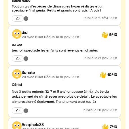
Super expo
Tout un tas d'espèces de dinosaures hyper réalistes et un
spectacle final génial. Petits et grands sont ravis ! A voir !
Publié
le 10 févr. 2025
did
9/10
Vu avec Billet Réduc'
le 19 janv. 2025
au top
tres joli spectacle les enfants sont revenus en chantes
Publié
le 21 janv. 2025
Sonate
10/10
Vu avec Billet Réduc'
le 19 janv. 2025
Génial
Nos 3 petits enfants (12, 7 et 5 ans) ont passé 2 h 👍. L'idée du
quizz permet de s'intéresser avec plus de détail . Le spectacle les
a impressionné également. Franchement c'est top 👍
Publié
le 20 janv. 2025
Anaphele33
7/10