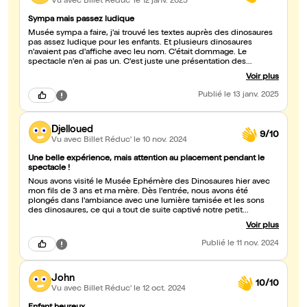
Vu avec Billet Réduc'
le 12 janv. 2025
Sympa mais passez ludique
Musée sympa a faire, j'ai trouvé les textes auprès des dinosaures
pas assez ludique pour les enfants. Et plusieurs dinosaures
n'avaient pas d'affiche avec leu nom. C'était dommage. Le
spectacle n'en ai pas un. C'est juste une présentation des
dinosaures, mais c'était intéressant et les enfants sont contents
Voir plus
de les approcher de près .
Publié
le 13 janv. 2025
Djelloued
9/10
Vu avec Billet Réduc'
le 10 nov. 2024
Une belle expérience, mais attention au placement pendant le
spectacle !
Nous avons visité le Musée Éphémère des Dinosaures hier avec
mon fils de 3 ans et ma mère. Dès l'entrée, nous avons été
plongés dans l'ambiance avec une lumière tamisée et les sons
des dinosaures, ce qui a tout de suite captivé notre petit
aventurier! Le fait de pouvoir toucher, caresser les dinosaures,
Voir plus
prendre des photos et des vidéos était vraiment un plus. Mon fils
était émerveillé ! Cependant, une petite déception concernant le
Publié
le 11 nov. 2024
spectacle de 11h00. Nous étions placés sur la gauche, du point de
vue des spectateurs. Malheureusement, la plupart des dinosaures
se dirigeaient vers la droite ou le centre, et un seul est venu de
John
notre côté. C'était assez frustrant de voir les autres enfants
10/10
pouvoir toucher et caresser les dinosaures, alors que mon fils n'a
Vu avec Billet Réduc'
le 12 oct. 2024
pas eu cette chance. Pour remédier à cela, nous avons assisté à la