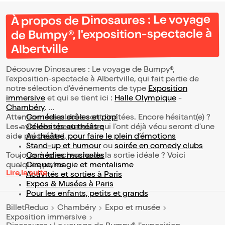
À propos de Dinosaures : Le voyage
de Bumpy®, l'exposition-spectacle à
Albertville
Découvre Dinosaures : Le voyage de Bumpy®,
l'exposition-spectacle à Albertville, qui fait partie de
notre sélection d’événements de type
Exposition
immersive
et qui se tient ici :
Halle Olympique
-
Chambéry
.
Attention : les places sont limitées. Encore hésitant(e) ?
Comédies drôles et pop’
Les avis des spectateurs qui l'ont déjà vécu seront d'une
Célébrités au théâtre
aide précieuse !
Au théâtre, pour faire le plein d’émotions
Stand-up et humour
ou
soirée en comedy clubs
Toujours à la recherche de la sortie idéale ? Voici
Comédies musicales
quelques pistes :
Cirque, magie et mentalisme
Lire la suite
Activités et sorties à Paris
Expos & Musées à Paris
Pour les enfants, petits et grands
BilletReduc
Chambéry
Expo et musée
Exposition immersive