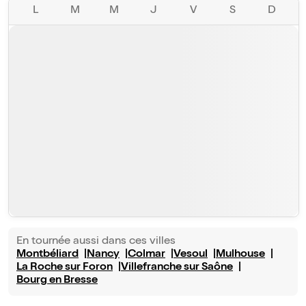
L
M
M
J
V
S
D
En tournée aussi dans ces villes
Montbéliard
Nancy
Colmar
Vesoul
Mulhouse
La Roche sur Foron
Villefranche sur Saône
Bourg en Bresse