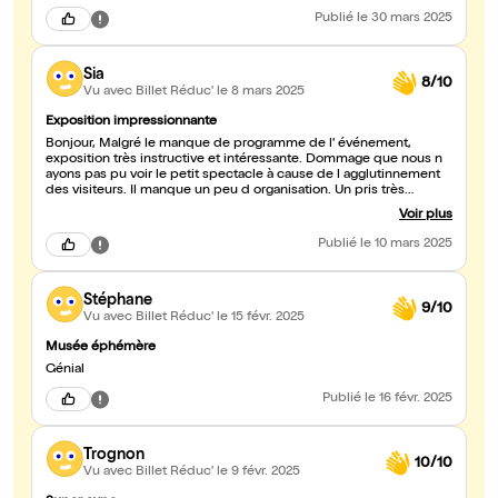
Publié
le 30 mars 2025
Sia
8/10
Vu avec Billet Réduc'
le 8 mars 2025
Exposition impressionnante
Bonjour, Malgré le manque de programme de l' événement,
exposition très instructive et intéressante. Dommage que nous n
ayons pas pu voir le petit spectacle à cause de l agglutinnement
des visiteurs. Il manque un peu d organisation. Un pris très
attractif. Cela reste un bon moment avec le quiz de fin et le
Voir plus
diplôme.
Publié
le 10 mars 2025
Stéphane
9/10
Vu avec Billet Réduc'
le 15 févr. 2025
Musée éphémère
Génial
Publié
le 16 févr. 2025
Trognon
10/10
Vu avec Billet Réduc'
le 9 févr. 2025