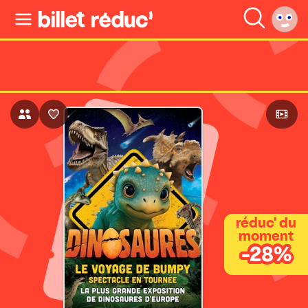
réduc' du
moment
-28%