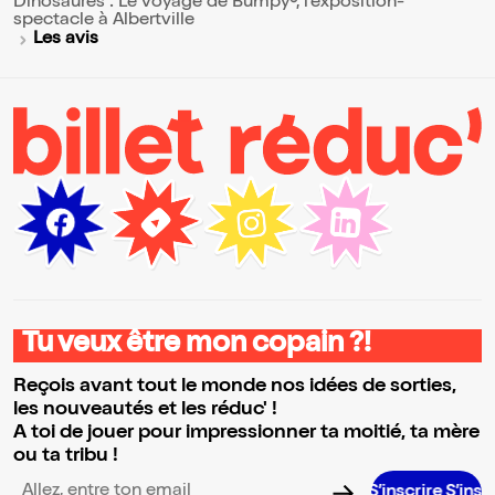
Dinosaures : Le voyage de Bumpy®, l'exposition-
spectacle à Albertville
Les avis
Tu veux être mon copain ?!
Reçois avant tout le monde nos idées de sorties,
les nouveautés et les réduc' !
A toi de jouer pour impressionner ta moitié, ta mère
ou ta tribu !
S’inscrire S’inscrire S’ins