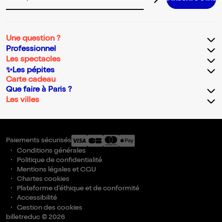
Adresse email pour la newsletter
Une question ?
Professionnel
Les spectacles
✨Les pépites
Carte cadeau
Que faire à Paris ?
Les villes
Paiements sécurisés
Conditions générales
Politique de confidentialité
Mentions légales et CGU
Chartes cookies
Plateforme d'éthique et de conformité
Accessibilité
Gestion des cookies
billetreduc © 2026