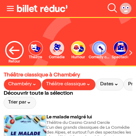
Théâtre
Comédie
Humour
Comedy club
Spectacle
Retour
Théâtre classique à Chambéry
Chambéry
Théâtre classique
Dates
Pri
Découvrir toute la sélection
Trier par
Le malade malgré lui
Théâtre du Casino Grand Cercle
L'un des grands classiques de La Comédie
des Alpes, et surtout l'un des spectacles les