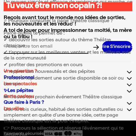
Un moyen simple et efficace de repérer ce qui marche, ce
Tu veux être mon copain ?!
qui plaît et ce qui vaut vraiment le coup.
Reçois avant tout le monde nos idées de sorties,
⭐ Pourquoi consulter la page Théâtre classique ?
les nouveautés et les réduc' !
A toi de jouer pour impressionner ta moitié, ta mère
Parce qu’elle te permet de :
ou ta tribu !
✔ découvrir les sorties autour du thème Théâtre
classique
S’inscrire
Adresse email pour la newsletter
✔ t’appuyer sur les meilleures ventes et les meilleurs avis
de la communauté
✔ profiter des promotions en cours
Une question ?
✔ repérer des nouveautés et des pépites
Professionnel
✔ trouver rapidement une sortie disponible ce soir ou
demain
Les spectacles
✨Les pépites
Carte cadeau
🎟️ Trouve ton prochain événement Théâtre classique
Que faire à Paris ?
Les villes
Que tu sois curieux, habitué des sorties culturelles ou
simplement en quête d’une bonne idée, cette page
Théâtre classique est là pour t’inspirer.
👉 Parcours la sélection et réserve l’événement qui te
Paiements sécurisés
ressemble.