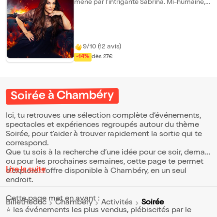
mené par l'intrigante Sabrina. Mi-humaine,
mi-sorcière, cette enchanteresse vous
entraîne dans un voyage hypnotique drôle
et surprenant, inspiré de la légende de
Sabrina la guérisseuse de Salem. Entre rires,
frissons et mystères, la scène se
9/10 (12 avis)
transforme en un univers magique mêlant
hypnose, théâtre et technologies, avec un
-14%
dès 27€
personnage virtuel omniprésent. Laissez-
vous emporter par une expérience
captivante... mais attention : vous pourriez
bien perdre le contrôle. Un spectacle à
Soirée à Chambéry
regarder les yeux grands ouverts... si vous
le pouvez. Le saviez-vous ? Avant de
développer ses spectacles d'hypnose,
Ici, tu retrouves une sélection complète d’événements,
Sabrina Rives exerçait également l'hypnose
spectacles et expériences regroupés autour du thème
dans un cadre thérapeutique et médical,
Soirée, pour t’aider à trouver rapidement la sortie qui te
notamment autour de la gestion du stress
et de la douleur. Son spectacle L'Hypnose
correspond.
Ensorcelée mêle aujourd'hui hypnose et
Que tu sois à la recherche d’une idée pour ce soir, demain
univers théâtral fantastique inspiré des
ou pour les prochaines semaines, cette page te permet
légendes de Salem et des guérisseuses du
Lire la suite
d’explorer l’offre disponible à Chambéry, en un seul
XVIIe siècle.
endroit.
Cette page met en avant :
Soirée
BilletReduc
Chambéry
Activités
⭐ les événements les plus vendus, plébiscités par le