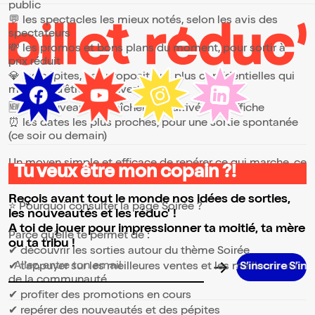
public
💬 les spectacles les mieux notés, selon les avis des
spectateurs
💸 les promos et bons plans du moment, pour sortir à
prix réduit
💎 les pépites, ces propositions plus confidentielles qui
méritent d’être découvertes
🆕 les nouveautés, fraîchement arrivées à l’affiche
⏰ les dates les plus proches, pour une sortie spontanée
(ce soir ou demain)
Un moyen simple et efficace de repérer ce qui marche, ce
Tu veux être mon copain ?!
qui plaît et ce qui vaut vraiment le coup.
Reçois avant tout le monde nos idées de sorties,
⭐ Pourquoi consulter la page Soirée ?
les nouveautés et les réduc' !
A toi de jouer pour impressionner ta moitié, ta mère
Parce qu’elle te permet de :
ou ta tribu !
✔ découvrir les sorties autour du thème Soirée
✔ t’appuyer sur les meilleures ventes et les meilleurs avis
Adresse email pour la newsletter
de la communauté
✔ profiter des promotions en cours
✔ repérer des nouveautés et des pépites