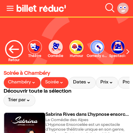
Théâtre
Comédie
Humour
Comedy club
Spectacle
Retour
Soirée à Chambéry
Chambéry
Soirée
Dates
Prix
Pro
Découvrir toute la sélection
Trier par
Sabrina Rives dans L'hypnose ensorcel
ée
La Comédie des Alpes
L'Hypnose Ensorcelée est un spectacle
d'hypnose théâtrale unique en son genre,