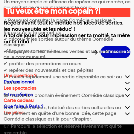
Un moyen simple et efficace de repérer ce qui marche, ce
qui plaît et ce qui vaut vraiment le coup.
Tu veux être mon copain ?!
⭐ Pourquoi consulter la page Comédie classique ?
Reçois avant tout le monde nos idées de sorties,
les nouveautés et les réduc' !
Parce qu’elle te permet de :
A toi de jouer pour impressionner ta moitié, ta mère
✔ découvrir les sorties autour du thème Comédie
ou ta tribu !
classique
✔ t’appuyer sur les meilleures ventes et les meilleurs avis
Adresse email pour la newsletter
de la communauté
✔ profiter des promotions en cours
✔ repérer des nouveautés et des pépites
Une question ?
✔ trouver rapidement une sortie disponible ce soir ou
Professionnel
demain
Les spectacles
✨Les pépites
🎟️ Trouve ton prochain événement Comédie classique
Carte cadeau
Que faire à Paris ?
Que tu sois curieux, habitué des sorties culturelles ou
Les villes
simplement en quête d’une bonne idée, cette page
Comédie classique est là pour t’inspirer.
👉 Parcours la sélection et réserve l’événement qui te
ressemble.