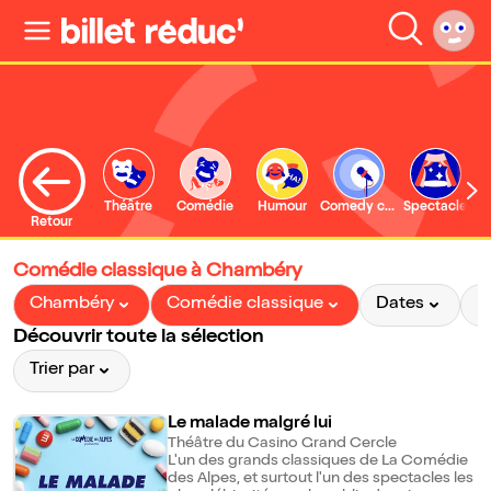
Théâtre
Comédie
Humour
Comedy club
Spectacle
Retour
Comédie classique à Chambéry
Chambéry
Comédie classique
Dates
P
Découvrir toute la sélection
Trier par
Le malade malgré lui
Théâtre du Casino Grand Cercle
L'un des grands classiques de La Comédie
des Alpes, et surtout l'un des spectacles les