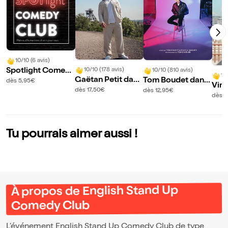
10/10 (6 avis)
Spotlight Comed
10/10 (178 avis)
10/10 (810 avis)
10
Gaëtan Petit dans
Tom Boudet dans
y Club
dès 5,95€
Vin
Ainsi va la vie
Vous dit quoi
dès 17,50€
dès 12,95€
ns 
dès 1
nd
Tu pourrais aimer aussi !
À propos de English Stand Up
Comedy Club
L’événement English Stand Up Comedy Club de type