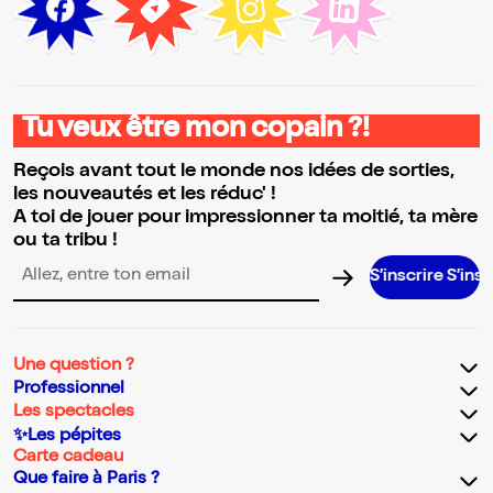
Tu veux être mon copain ?!
Reçois avant tout le monde nos idées de sorties,
les nouveautés et les réduc' !
A toi de jouer pour impressionner ta moitié, ta mère
ou ta tribu !
S’inscrire S’inscrire S’i
Adresse email pour la newsletter
Une question ?
Professionnel
Les spectacles
✨Les pépites
Carte cadeau
Que faire à Paris ?