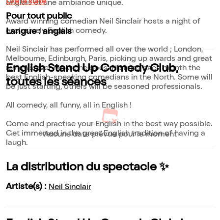
Lire la suite
anglais et une ambiance unique.
Pour tout public
Award winning comedian Neil Sinclair hosts a night of
exclusively English comedy.
Langue : anglais
Neil Sinclair has performed all over the world ; London,
Melbourne, Edinburgh, Paris, picking up awards and great
English Stand Up Comedy Club,
reviews everywhere he goes. He finds each month the
best English-speaking comedians in the North. Some will
toutes les séances
be just starting, others will be seasoned professionals.
All comedy, all funny, all in English !
Come and practise your English in the best way possible.
Get immersed in the great English tradition of having a
Aucune date prévue pour le moment
laugh.
La distribution du spectacle ✨
Artiste(s) :
Neil Sinclair