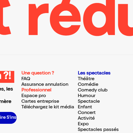
Une question ?
Les spectacles
 ?!
FAQ
Théâtre
Assurance annulation
Comédie
s, les
Professionnel
Comedy club
Espace pro
Humour
 mère
Cartes entreprise
Spectacle
Téléchargez le kit média
Enfant
Concert
rire S’inscrire S’inscrire S’inscrire S’inscrire S’inscrire S’inscrire S’inscrire S’inscrire S’inscrire S’inscrire
Activité
Expo
Spectacles passés