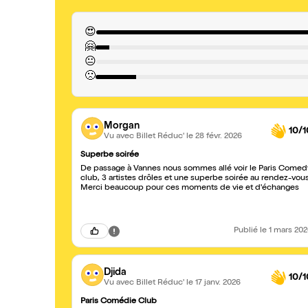
😍
🤗
😐
🙁
Morgan
10/1
Vu avec Billet Réduc'
le 28 févr. 2026
Superbe soirée
De passage à Vannes nous sommes allé voir le Paris Comed
club, 3 artistes drôles et une superbe soirée au rendez-vous
Merci beaucoup pour ces moments de vie et d'échanges
Publié
le 1 mars 20
Djida
10/1
Vu avec Billet Réduc'
le 17 janv. 2026
Paris Comédie Club