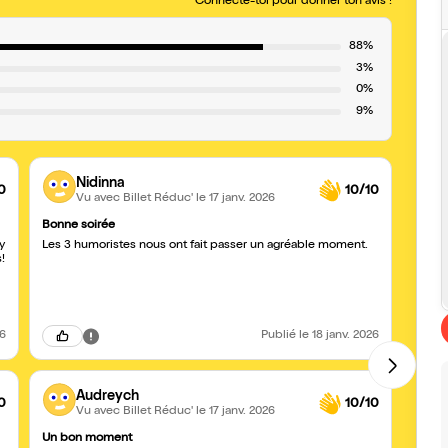
Connecte-toi pour donner ton avis !
88%
3%
0%
9%
Nidinna
0
10/10
Vu avec Billet Réduc'
le 17 janv. 2026
Bonne soirée
David
y
Les 3 humoristes nous ont fait passer un agréable moment.
Pour 
!
humor
momen
26
Publié
le 18 janv. 2026
Audreych
0
10/10
Vu avec Billet Réduc'
le 17 janv. 2026
Un bon moment
come