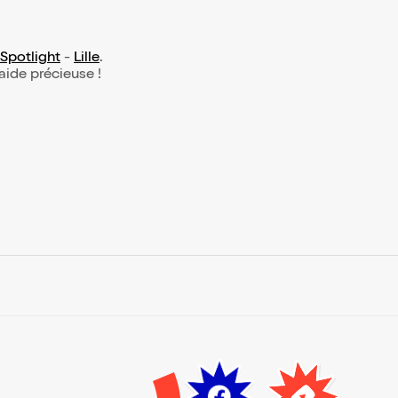
Spotlight
-
Lille
.
 aide précieuse !