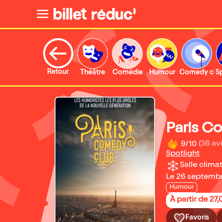
Retour
Théâtre
Comédie
Humour
Comedy clu
S
Paris C
9/10
(36 avi
Spotlight
Salle climat
Le 26 septemb
Humour
À partir de 27
Favoris