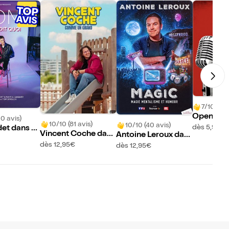
7/10 (3 a
Open Spo
10 avis)
10/10 (81 avis)
10/10 (40 avis)
dès 5,95€
et dans V
Vincent Coche dans
Antoine Leroux dan
uoi
Comme un grand
s Magic
dès 12,95€
dès 12,95€