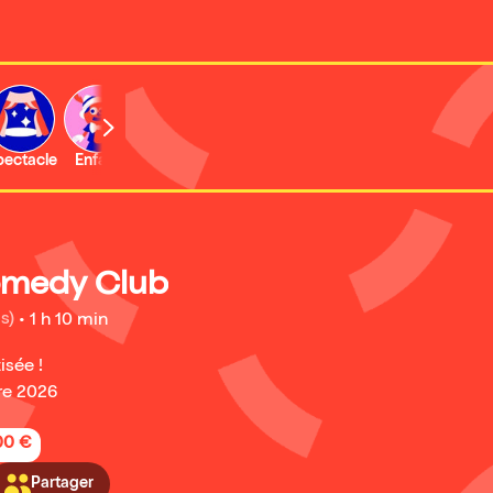
b
pectacle
Enfant
Concert
Activité
omedy Club
s)
•
1 h 10 min
isée !
re 2026
,00 €
Partager