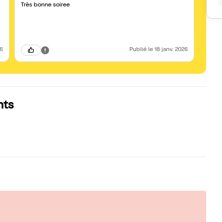
Très bonne soiree
supe
26
Publié
le 18 janv. 2026
nts