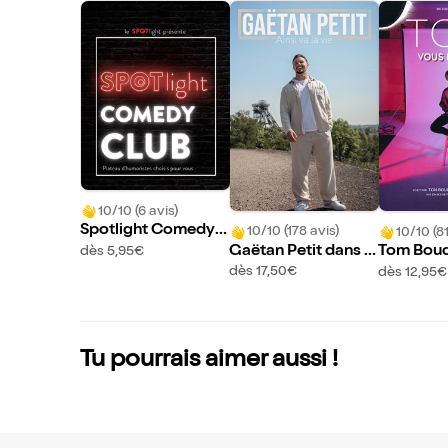
10/10 (6 avis)
Spotlight Comedy
10/10 (178 avis)
10/10 (8
Club
Gaëtan Petit dans A
Tom Boud
dès 5,95€
insi va la vie
ous dit q
dès 17,50€
dès 12,95€
Tu pourrais aimer aussi !