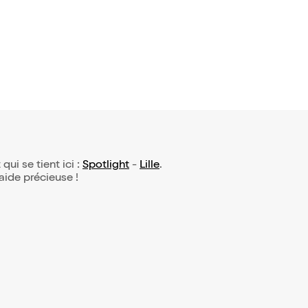
 qui se tient ici :
Spotlight
-
Lille
.
 aide précieuse !