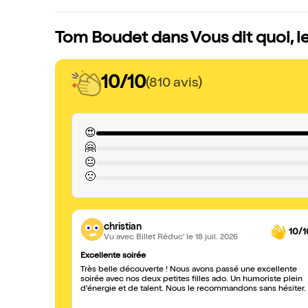
Tom Boudet dans Vous dit quoi, le
10/10
(810 avis)
😍
🤗
😐
🙁
christian
10/1
Vu avec Billet Réduc'
le 18 juil. 2026
Excellente soirée
Très belle découverte ! Nous avons passé une excellente
soirée avec nos deux petites filles ado. Un humoriste plein
d'énergie et de talent. Nous le recommandons sans hésiter.