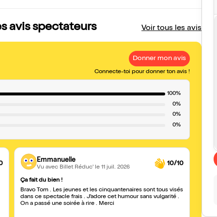
s avis spectateurs
Voir tous les avis
Donner mon avis
Connecte-toi pour donner ton avis !
100%
0%
0%
0%
Emmanuelle
0
10/10
Vu avec Billet Réduc'
le 11 juil. 2026
Ça fait du bien !
Très 
Bravo Tom . Les jeunes et les cinquantenaires sont tous visés
Specta
dans ce spectacle frais . J’adore cet humour sans vulgarité .
star c’
On a passé une soirée à rire . Merci