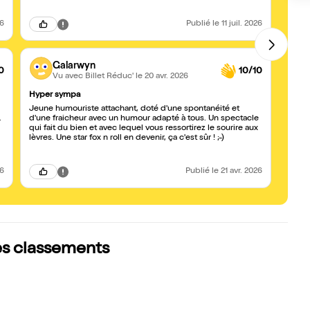
26
Publié
le 11 juil. 2026
Galarwyn
0
10/10
Vu avec Billet Réduc'
le 20 avr. 2026
Hyper sympa
Il est 
Jeune humouriste attachant, doté d'une spontanéité et
Très j
.
d'une fraicheur avec un humour adapté à tous. Un spectacle
de bea
qui fait du bien et avec lequel vous ressortirez le sourire aux
plein
lèvres. Une star fox n roll en devenir, ça c'est sûr ! ;-)
mécha
sûr c
!
26
Publié
le 21 avr. 2026
es classements