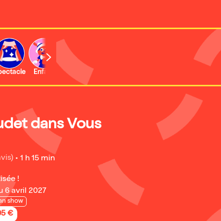
b
pectacle
Enfant
Concert
Activité
det dans Vous
avis)
•
1 h 15 min
isée !
 6 avril 2027
an show
95 €