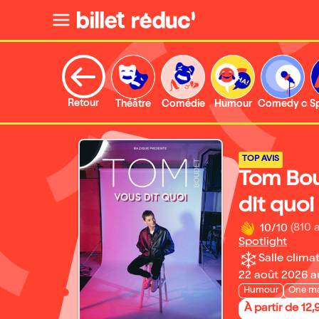
Retour
Théâtre
Comédie
Humour
Comedy clu
S
TOP AVIS
Tom Bou
dit quoi
10/10
(810 
Spotlight
Salle climat
22 août 2026 au
Humour
One m
À partir de 12,