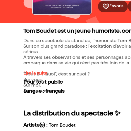
Favoris
Tom Boudet est un jeune humoriste, comé
Dans ce spectacle de stand up, l'humoriste Tom Bo
Sur son plus grand paradoxe : l'excitation d'avoir a
sérieux.
A travers ses observations et ses personnages ab
embarque dans sa vie qui n'est pas très loin de la 
Lire la suite
"Vous Dit Quoi", c'est sur quoi ?
Sur vous.
Pour tout public
Sur moi.
Sur nous, quoi.
Langue : français
La distribution du spectacle ✨
Artiste(s) :
Tom Boudet