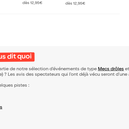
Comme un grand
s Magic
dès 12,95€
dès 12,95€
s dit quoi
artie de notre sélection d’événements de type
Mecs drôles
et
(e) ? Les avis des spectateurs qui l'ont déjà vécu seront d'une
elques pistes :
s