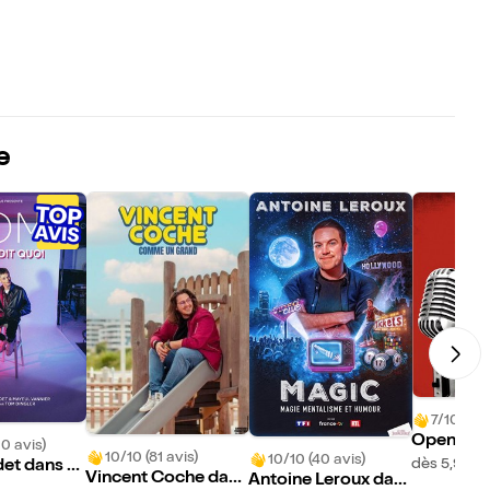
e
7/10 (3 a
Open Spo
10 avis)
10/10 (81 avis)
10/10 (40 avis)
dès 5,95€
et dans V
Vincent Coche dans
Antoine Leroux dan
uoi