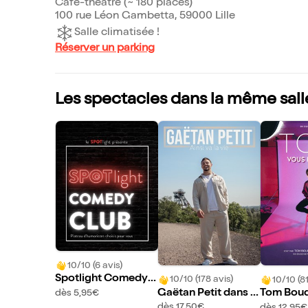
Café-théâtre (~ 180 places)
100 rue Léon Gambetta, 59000 Lille
Salle climatisée !
Réserver un parking
Les spectacles dans la même sall
10/10 (6 avis)
Spotlight Comedy
10/10 (178 avis)
10/10 (8
Club
Gaëtan Petit dans A
Tom Boud
dès 5,95€
insi va la vie
ous dit q
dès 17,50€
dès 12,95€