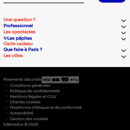
Une question ?
Professionnel
Les spectacles
✨Les pépites
Carte cadeau
Que faire à Paris ?
Les villes
Paiements sécurisés
Conditions générales
Politique de confidentialité
Mentions légales et CGU
Chartes cookies
Plateforme d'éthique et de conformité
Accessibilité
Gestion des cookies
billetreduc © 2026