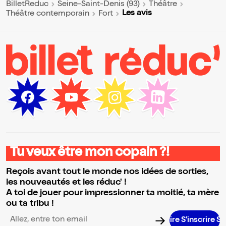
BilletReduc
Seine-Saint-Denis (93)
Théâtre
Les avis
Théâtre contemporain
Fort
Tu veux être mon copain ?!
Reçois avant tout le monde nos idées de sorties,
les nouveautés et les réduc' !
A toi de jouer pour impressionner ta moitié, ta mère
ou ta tribu !
S’inscrire 
Adresse email pour la newsletter