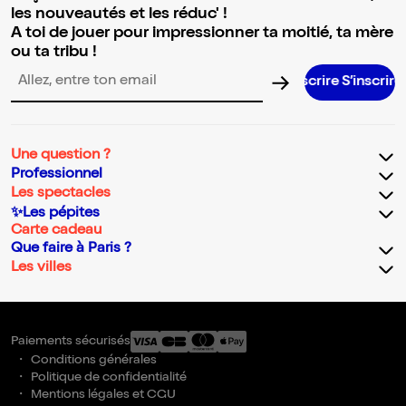
les nouveautés et les réduc' !
A toi de jouer pour impressionner ta moitié, ta mère
ou ta tribu !
S’ins
Adresse email pour la newsletter
Une question ?
Professionnel
Les spectacles
✨Les pépites
Carte cadeau
Que faire à Paris ?
Les villes
Paiements sécurisés
Conditions générales
Politique de confidentialité
Mentions légales et CGU