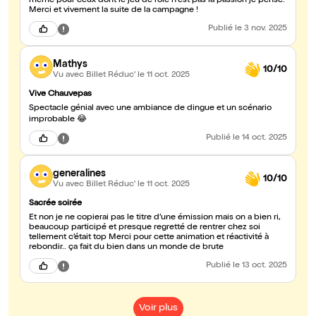
même pour ceux dont le jeu de rôle n'est pas la passion je pense.
Merci et vivement la suite de la campagne !
Publié
le 3 nov. 2025
Mathys
10/10
Vu avec Billet Réduc'
le 11 oct. 2025
Vive Chauvepas
Spectacle génial avec une ambiance de dingue et un scénario
improbable 😂
Publié
le 14 oct. 2025
generalines
10/10
Vu avec Billet Réduc'
le 11 oct. 2025
Sacrée soirée
Et non je ne copierai pas le titre d’une émission mais on a bien ri,
beaucoup participé et presque regretté de rentrer chez soi
tellement c’était top Merci pour cette animation et réactivité à
rebondir.. ça fait du bien dans un monde de brute
Publié
le 13 oct. 2025
Voir plus