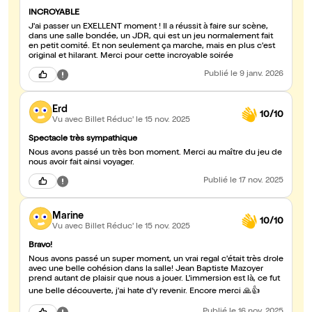
INCROYABLE
J'ai passer un EXELLENT moment ! Il a réussit à faire sur scène,
dans une salle bondée, un JDR, qui est un jeu normalement fait
en petit comité. Et non seulement ça marche, mais en plus c'est
original et hilarant. Merci pour cette incroyable soirée
Publié
le 9 janv. 2026
Erd
10/10
Vu avec Billet Réduc'
le 15 nov. 2025
Spectacle très sympathique
Nous avons passé un très bon moment. Merci au maître du jeu de
nous avoir fait ainsi voyager.
Publié
le 17 nov. 2025
Marine
10/10
Vu avec Billet Réduc'
le 15 nov. 2025
Bravo!
Nous avons passé un super moment, un vrai regal c'était très drole
avec une belle cohésion dans la salle! Jean Baptiste Mazoyer
prend autant de plaisir que nous a jouer. L'immersion est là, ce fut
une belle découverte, j'ai hate d'y revenir. Encore merci 🙏👍