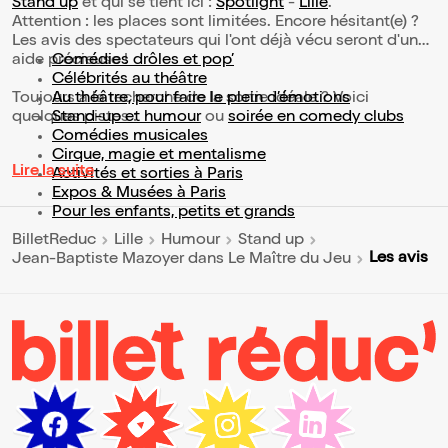
Stand up
et qui se tient ici :
Spotlight
-
Lille
.
Attention : les places sont limitées. Encore hésitant(e) ?
Les avis des spectateurs qui l'ont déjà vécu seront d'une
aide précieuse !
Comédies drôles et pop’
Célébrités au théâtre
Toujours à la recherche de la sortie idéale ? Voici
Au théâtre, pour faire le plein d’émotions
quelques pistes :
Stand-up et humour
ou
soirée en comedy clubs
Comédies musicales
Cirque, magie et mentalisme
Lire la suite
Activités et sorties à Paris
Expos & Musées à Paris
Pour les enfants, petits et grands
BilletReduc
Lille
Humour
Stand up
Les avis
Jean-Baptiste Mazoyer dans Le Maître du Jeu