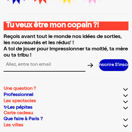
Tu veux être mon copain ?!
Reçois avant tout le monde nos idées de sorties,
les nouveautés et les réduc' !
A toi de jouer pour impressionner ta moitié, ta mère
ou ta tribu !
S’inscrire S’inscrire S’inscrir
Adresse email pour la newsletter
Une question ?
Professionnel
Les spectacles
✨Les pépites
Carte cadeau
Que faire à Paris ?
Les villes