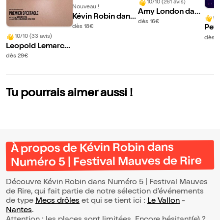
10/10 (261 avis)
Nouveau !
Amy London dans
Kévin Robin dans
9/
J'étais pas prête !
dès 16€
Numéro 5 | Festiv
dès 18€
Peti
| Festival Mauves
al Mauves de Rire
e am
10/10 (33 avis)
dès 
de Rire 2026
Leopold Lemarch
and | Festival Mau
dès 29€
ves de Rire 2026
Tu pourrais aimer aussi !
À propos de Kévin Robin dans
Numéro 5 | Festival Mauves de Rire
Découvre Kévin Robin dans Numéro 5 | Festival Mauves
de Rire, qui fait partie de notre sélection d’événements
de type
Mecs drôles
et qui se tient ici :
Le Vallon
-
Nantes
.
Attention : les places sont limitées. Encore hésitant(e) ?