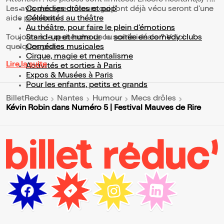
Les avis des spectateurs qui l'ont déjà vécu seront d'une
Comédies drôles et pop’
aide précieuse !
Célébrités au théâtre
Au théâtre, pour faire le plein d’émotions
Toujours à la recherche de la sortie idéale ? Voici
Stand-up et humour
ou
soirée en comedy clubs
quelques pistes :
Comédies musicales
Cirque, magie et mentalisme
Lire la suite
Activités et sorties à Paris
Expos & Musées à Paris
Pour les enfants, petits et grands
BilletReduc
Nantes
Humour
Mecs drôles
Kévin Robin dans Numéro 5 | Festival Mauves de Rire