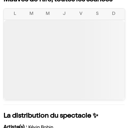
Mauves de Rire, toutes les séances
L
M
M
J
V
S
D
La distribution du spectacle ✨
Artiste(s) :
Kévin Robin