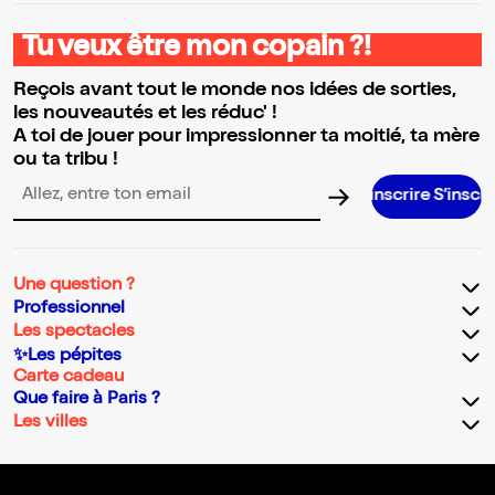
Tu veux être mon copain ?!
Reçois avant tout le monde nos idées de sorties,
les nouveautés et les réduc' !
A toi de jouer pour impressionner ta moitié, ta mère
ou ta tribu !
S’inscrire S’inscrire S’inscrire 
Adresse email pour la newsletter
Une question ?
Professionnel
Les spectacles
✨Les pépites
Carte cadeau
Que faire à Paris ?
Les villes