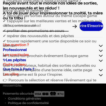
⭐ Pourquoi consulter la page Escape game ?
Reçois avant tout le monde nos idées de sorties,
les nouveautés et les réduc' !
Parce qu’elle te permet de :
A toi de jouer pour impressionner ta moitié, ta mère
✔ découvrir les sorties autour du thème Escape game
ou ta tribu !
✔ t’appuyer sur les meilleures ventes et les meilleurs avis
de la communauté
Adresse email pour la newsletter
✔ profiter des promotions en cours
✔ repérer des nouveautés et des pépites
✔ trouver rapidement une sortie disponible ce soir ou
Une question ?
demain
Professionnel
Les spectacles
🎟️ Trouve ton prochain événement Escape game
✨Les pépites
Carte cadeau
Que tu sois curieux, habitué des sorties culturelles ou
Que faire à Paris ?
simplement en quête d’une bonne idée, cette page
Les villes
Escape game est là pour t’inspirer.
👉 Parcours la sélection et réserve l’événement qui te
ressemble.
Paiements sécurisés
Conditions générales
Politique de confidentialité