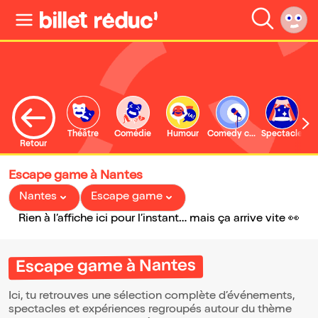
Théâtre
Comédie
Humour
Comedy club
Spectacle
Retour
Escape game à Nantes
Nantes
Escape game
Rien à l’affiche ici pour l’instant… mais ça arrive vite 👀
Escape game à Nantes
Ici, tu retrouves une sélection complète d’événements,
spectacles et expériences regroupés autour du thème