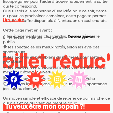
Escape game, pour t’aider à trouver rapidement la sortie
qui te correspond.
Que tu sois à la recherche d’une idée pour ce soir, demain
ou pour les prochaines semaines, cette page te permet
Lire la suite
d’explorer l’offre disponible à Nantes, en un seul endroit.
Cette page met en avant :
⭐ les événements les plus vendus, plébiscités par le
Escape game
BilletReduc
Nantes
Activités
public
💬 les spectacles les mieux notés, selon les avis des
spectateurs
💸 les promos et bons plans du moment, pour sortir à
prix réduit
💎 les pépites, ces propositions plus confidentielles qui
méritent d’être découvertes
🆕 les nouveautés, fraîchement arrivées à l’affiche
⏰ les dates les plus proches, pour une sortie spontanée
(ce soir ou demain)
Un moyen simple et efficace de repérer ce qui marche, ce
qui plaît et ce qui vaut vraiment le coup.
Tu veux être mon copain ?!