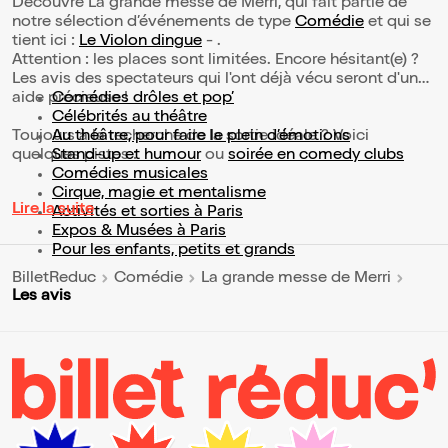
Découvre La grande messe de Merri, qui fait partie de
notre sélection d’événements de type
Comédie
et qui se
tient ici :
Le Violon dingue
- .
Attention : les places sont limitées. Encore hésitant(e) ?
Les avis des spectateurs qui l'ont déjà vécu seront d'une
aide précieuse !
Comédies drôles et pop’
Célébrités au théâtre
Toujours à la recherche de la sortie idéale ? Voici
Au théâtre, pour faire le plein d’émotions
quelques pistes :
Stand-up et humour
ou
soirée en comedy clubs
Comédies musicales
Cirque, magie et mentalisme
Lire la suite
Activités et sorties à Paris
Expos & Musées à Paris
Pour les enfants, petits et grands
BilletReduc
Comédie
La grande messe de Merri
Les avis