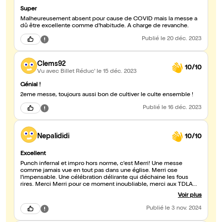
devrions pleurer.La grand' messe de Merri nous parle au fond de
tolérance(et ne me dites pas qu'il y a des maisons pour
Super
cela).Jésus christ et le monde agonise et c'est peut-être cela le
Malheureusement absent pour cause de COVID mais la messe a
comble de la vulgarité au de la des maux,quelque soient les mots
dû être excellente comme d'habitude. A charge de revanche.
usités.Excellente mise en scène, bande son céleste et magie
Publié
le 20 déc. 2023
Clems92
10/10
Vu avec Billet Réduc'
le 15 déc. 2023
Génial !
2eme messe, toujours aussi bon de cultiver le culte ensemble !
Publié
le 16 déc. 2023
Nepalididi
10/10
Excellent
Punch infernal et impro hors norme, c'est Merri! Une messe
comme jamais vue en tout pas dans une église. Merri ose
l'impensable. Une célébration délirante qui déchaine les fous
rires. Merci Merri pour ce moment inoubliable, merci aux TDLA
pour la programmation Virginie d'Annecy
Voir plus
Publié
le 3 nov. 2024