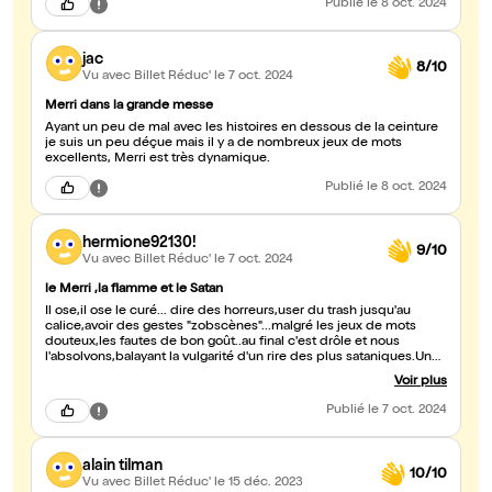
Publié
le 8 oct. 2024
inutiles. Ceux qui aiment l'humour noir et graveleux seront servis.
Ceux qui apprécient l'originalité et qui ont envie de sortir de
l'étouffement d'une société corsetée de toutes parts, passeront
jac
sur la vulgarité et iront voir. Et passeront un bon moment. Dans
8/10
son genre cela mérite 10 mais j'enlève 2 étoiles parce que je
Vu avec Billet Réduc'
le 7 oct. 2024
pense que parfois l'auteur a été nonchalant dans son écriture.
Merri dans la grande messe
Ayant un peu de mal avec les histoires en dessous de la ceinture
je suis un peu déçue mais il y a de nombreux jeux de mots
excellents, Merri est très dynamique.
Publié
le 8 oct. 2024
hermione92130!
9/10
Vu avec Billet Réduc'
le 7 oct. 2024
le Merri ,la flamme et le Satan
Il ose,il ose le curé... dire des horreurs,user du trash jusqu'au
calice,avoir des gestes "zobscènes"...malgré les jeux de mots
douteux,les fautes de bon goût..au final c'est drôle et nous
l'absolvons,balayant la vulgarité d'un rire des plus sataniques.Un
Merri tient et Dieu tu l'auras...En quête d'esprit,croyez moi si vous
Voir plus
passez les dix premières minutes vous serez convertis.Tout y
passe , les religions,le Titanic,les guerres du Vietnam ,le Japon
Publié
le 7 oct. 2024
,les SM et le mariage de Sarah et Mouloud...mais la chute est
excellente...Dieu sait que je suis réfractaire à toute vulgarité
gratuite(pire encore s'il fallait la payer)...Bigard n'est certes pas
alain tilman
mon cousin mais avec Merri nous sommes dans le lâcher prise de
10/10
toutes convenances , nous rions de ces horreurs dont nous
Vu avec Billet Réduc'
le 15 déc. 2023