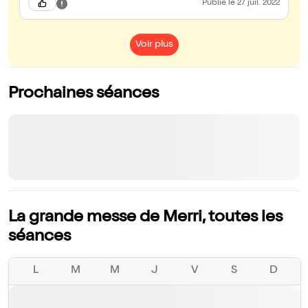
Publié
le 27 juil. 2022
Voir plus
Prochaines séances
La grande messe de Merri, toutes les
séances
L
M
M
J
V
S
D