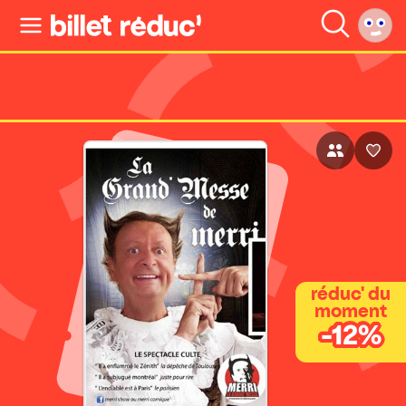
réduc' du
moment
-12%