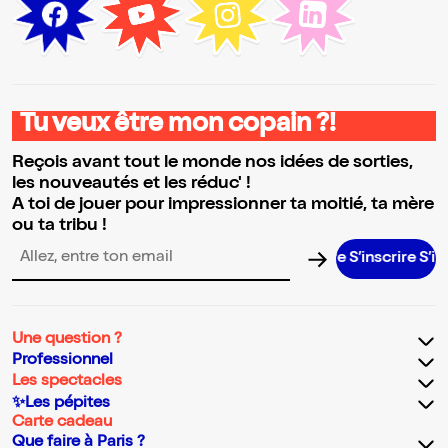
Tu veux être mon copain ?!
Reçois avant tout le monde nos idées de sorties,
les nouveautés et les réduc' !
A toi de jouer pour impressionner ta moitié, ta mère
ou ta tribu !
S’inscrire S’inscrir
Adresse email pour la newsletter
Une question ?
Professionnel
Les spectacles
✨Les pépites
Carte cadeau
Que faire à Paris ?