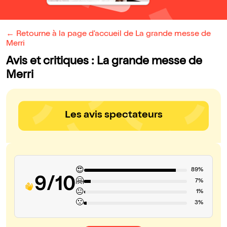
← Retourne à la page d'accueil de La grande messe de
Merri
Avis et critiques : La grande messe de
Merri
Les avis spectateurs
😍
89%
9/10
🤗
7%
😐
1%
🙁
3%