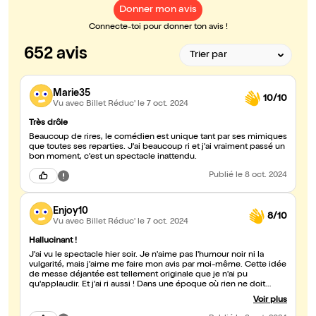
Donner mon avis
Connecte-toi pour donner ton avis !
652 avis
Marie35
10/10
Vu avec Billet Réduc'
le 7 oct. 2024
Très drôle
Beaucoup de rires, le comédien est unique tant par ses mimiques
que toutes ses reparties. J'ai beaucoup ri et j'ai vraiment passé un
bon moment, c'est un spectacle inattendu.
Publié
le 8 oct. 2024
Enjoy10
8/10
Vu avec Billet Réduc'
le 7 oct. 2024
Hallucinant !
J'ai vu le spectacle hier soir. Je n'aime pas l'humour noir ni la
vulgarité, mais j'aime me faire mon avis par moi-même. Cette idée
de messe déjantée est tellement originale que je n'ai pu
qu'applaudir. Et j'ai ri aussi ! Dans une époque où rien ne doit
dépasser de la bienpensance autoproclamée cela fait un bien fou
Voir plus
quelqu'un qui ose absolument tout ! La mise en scène nous
plonge dans cette messe iconoclaste. J'ai regretté des répétitions