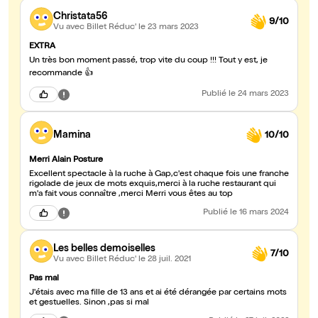
Christata56
9/10
Vu avec Billet Réduc'
le 23 mars 2023
EXTRA
Un très bon moment passé, trop vite du coup !!! Tout y est, je
recommande 👍
Publié
le 24 mars 2023
Mamina
10/10
Merri Alain Posture
Excellent spectacle à la ruche à Gap,c'est chaque fois une franche
rigolade de jeux de mots exquis,merci à la ruche restaurant qui
m'a fait vous connaître ,merci Merri vous êtes au top
Publié
le 16 mars 2024
Les belles demoiselles
7/10
Vu avec Billet Réduc'
le 28 juil. 2021
Pas mal
J'étais avec ma fille de 13 ans et ai été dérangée par certains mots
et gestuelles. Sinon ,pas si mal