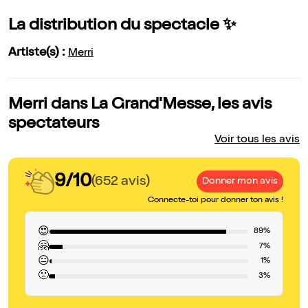
La distribution du spectacle ✨
Artiste(s) :
Merri
Merri dans La Grand'Messe, les avis
spectateurs
Voir tous les avis
9/10
(652 avis)
Donner mon avis
Connecte-toi pour donner ton avis !
😍
89%
🤗
7%
😐
1%
🙁
3%