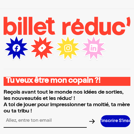
Tu veux être mon copain ?!
Reçois avant tout le monde nos idées de sorties,
les nouveautés et les réduc' !
A toi de jouer pour impressionner ta moitié, ta mère
ou ta tribu !
S’inscrire S’inscrire S’inscrir
Adresse email pour la newsletter