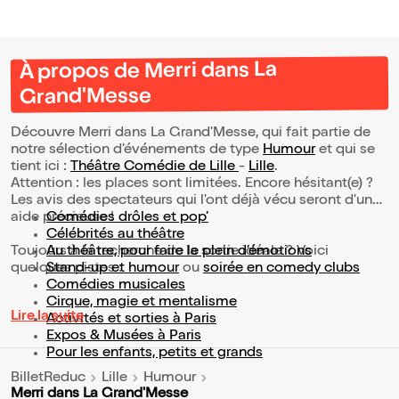
À propos de Merri dans La
Grand'Messe
Découvre Merri dans La Grand'Messe, qui fait partie de
notre sélection d’événements de type
Humour
et qui se
tient ici :
Théâtre Comédie de Lille
-
Lille
.
Attention : les places sont limitées. Encore hésitant(e) ?
Les avis des spectateurs qui l'ont déjà vécu seront d'une
aide précieuse !
Comédies drôles et pop’
Célébrités au théâtre
Toujours à la recherche de la sortie idéale ? Voici
Au théâtre, pour faire le plein d’émotions
quelques pistes :
Stand-up et humour
ou
soirée en comedy clubs
Comédies musicales
Cirque, magie et mentalisme
Lire la suite
Activités et sorties à Paris
Expos & Musées à Paris
Pour les enfants, petits et grands
BilletReduc
Lille
Humour
Merri dans La Grand'Messe