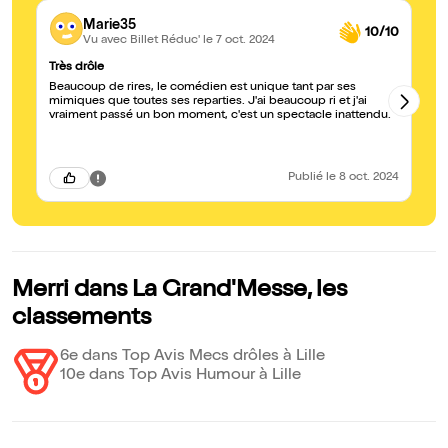
Marie35
10/10
Vu avec Billet Réduc'
le 7 oct. 2024
Très drôle
Ha
Beaucoup de rires, le comédien est unique tant par ses
J'
mimiques que toutes ses reparties. J'ai beaucoup ri et j'ai
vu
vraiment passé un bon moment, c'est un spectacle inattendu.
id
qu
dé
fo
pl
Publié
le 8 oct. 2024
répétit
se
de
pa
bo
ét
no
Merri dans La Grand'Messe, les
classements
6e dans Top Avis Mecs drôles à Lille
10e dans Top Avis Humour à Lille