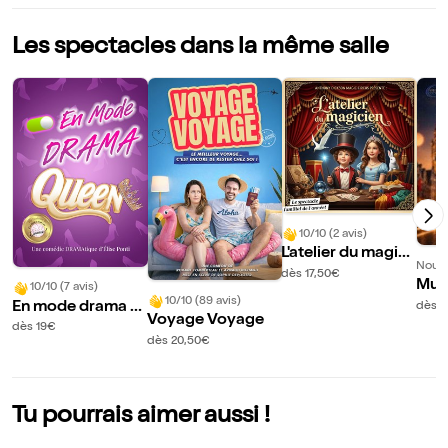
Les spectacles dans la même salle
10/10 (2 avis)
L'atelier du magici
Nouve
en
dès 17,50€
Mus
10/10 (7 avis)
10/10 (89 avis)
a da
En mode drama q
dès 
Voyage Voyage
a
ueen
dès 19€
dès 20,50€
Tu pourrais aimer aussi !