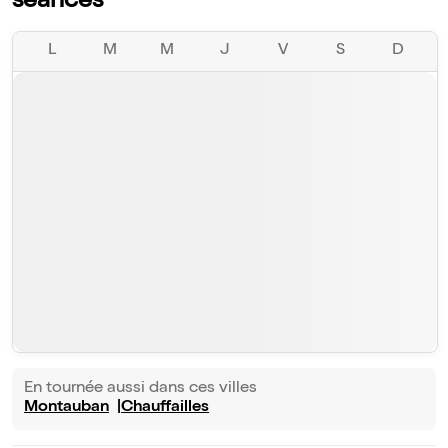
séances
L
M
M
J
V
S
D
En tournée aussi dans ces villes
Montauban
Chauffailles