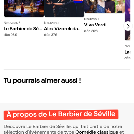
Nouveau !
Nouveau !
Nouveau !
Viva Verdi
Le Barbier de Sévil
Alex Vizorek dans
dès 26€
le
Deux 1/2
dès 26€
dès 37€
Nouve
Lad
ie 
dès 
Tu pourrais aimer aussi !
À propos de Le Barbier de Séville
Découvre Le Barbier de Séville, qui fait partie de notre
sélection d’événements de type
Comédie classique
et