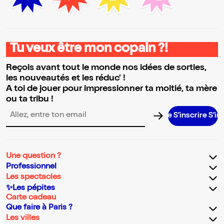
Tu veux être mon copain ?!
Reçois avant tout le monde nos idées de sorties,
les nouveautés et les réduc' !
A toi de jouer pour impressionner ta moitié, ta mère
ou ta tribu !
S’inscrire S’inscrire 
Adresse email pour la newsletter
Une question ?
Professionnel
Les spectacles
✨Les pépites
Carte cadeau
Que faire à Paris ?
Les villes