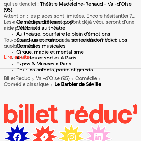
qui se tient ici :
Théâtre Madeleine-Renaud
-
Val-d'Oise
(95)
.
Attention : les places sont limitées. Encore hésitant(e) ?
Les avis des spectateurs qui l'ont déjà vécu seront d'une
Comédies drôles et pop’
aide précieuse !
Célébrités au théâtre
Au théâtre, pour faire le plein d’émotions
Toujours à la recherche de la sortie idéale ? Voici
Stand-up et humour
ou
soirée en comedy clubs
quelques pistes :
Comédies musicales
Cirque, magie et mentalisme
Lire la suite
Activités et sorties à Paris
Expos & Musées à Paris
Pour les enfants, petits et grands
BilletReduc
Val-d'Oise (95)
Comédie
Le Barbier de Séville
Comédie classique