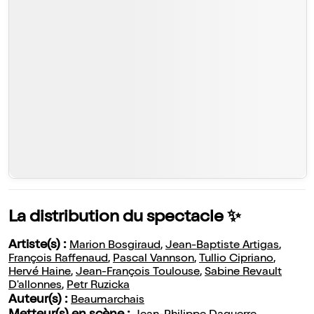
La distribution du spectacle ✨
Artiste(s) :
Marion Bosgiraud
,
Jean-Baptiste Artigas
,
François Raffenaud
,
Pascal Vannson
,
Tullio Cipriano
,
Hervé Haine
,
Jean-François Toulouse
,
Sabine Revault
D'allonnes
,
Petr Ruzicka
Auteur(s) :
Beaumarchais