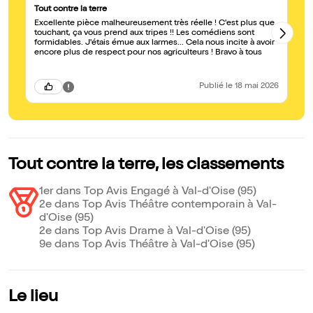
Tout contre la terre
Ma
Excellente pièce malheureusement très réelle ! C'est plus que
Ce
touchant, ça vous prend aux tripes !! Les comédiens sont
un
formidables. J'étais émue aux larmes... Cela nous incite à avoir
ré
encore plus de respect pour nos agriculteurs ! Bravo à tous
so
Publié
le 18 mai 2026
Tout contre la terre, les classements
1er dans Top Avis Engagé à Val-d'Oise (95)
2e dans Top Avis Théâtre contemporain à Val-
d'Oise (95)
2e dans Top Avis Drame à Val-d'Oise (95)
9e dans Top Avis Théâtre à Val-d'Oise (95)
Le lieu