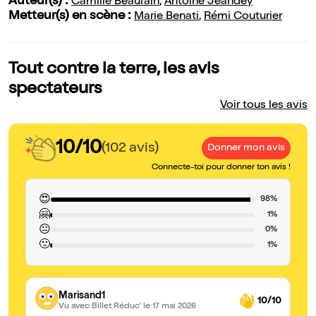
Auteur(s) :
Camille Beaurain
,
Antoine Jeandey
Metteur(s) en scène :
Marie Benati
,
Rémi Couturier
Tout contre la terre, les avis
spectateurs
Voir tous les avis
10/10
(102 avis)
Donner mon avis
Connecte-toi pour donner ton avis !
😍
98%
🤗
1%
😐
0%
🙁
1%
Marisand1
10/10
Vu avec Billet Réduc'
le 17 mai 2026