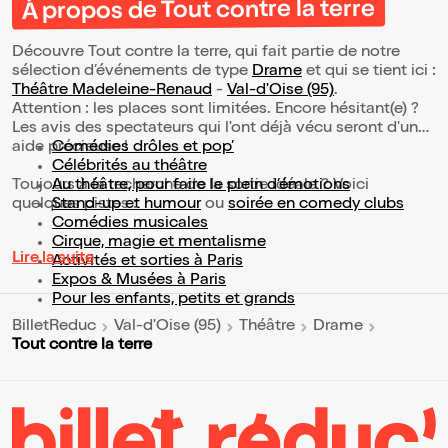
À propos de Tout contre la terre
Découvre Tout contre la terre, qui fait partie de notre
sélection d’événements de type
Drame
et qui se tient ici :
Théâtre Madeleine-Renaud
-
Val-d'Oise (95)
.
Attention : les places sont limitées. Encore hésitant(e) ?
Les avis des spectateurs qui l'ont déjà vécu seront d'une
aide précieuse !
Comédies drôles et pop’
Célébrités au théâtre
Toujours à la recherche de la sortie idéale ? Voici
Au théâtre, pour faire le plein d’émotions
quelques pistes :
Stand-up et humour
ou
soirée en comedy clubs
Comédies musicales
Cirque, magie et mentalisme
Lire la suite
Activités et sorties à Paris
Expos & Musées à Paris
Pour les enfants, petits et grands
BilletReduc
Val-d'Oise (95)
Théâtre
Drame
Tout contre la terre