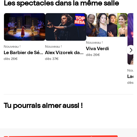
Les spectacles dans la même salle
Nouveau !
Nouveau !
Nouveau !
Viva Verdi
Le Barbier de Sévil
Alex Vizorek dans
dès 26€
le
Deux 1/2
dès 26€
dès 37€
Nouve
Lad
ie 
dès 
Tu pourrais aimer aussi !