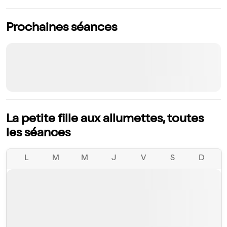
Prochaines séances
La petite fille aux allumettes, toutes
les séances
L
M
M
J
V
S
D