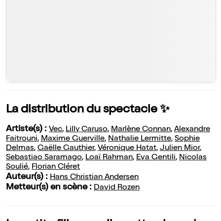
La distribution du spectacle ✨
Artiste(s) :
Vec
,
Lilly Caruso
,
Marlène Connan
,
Alexandre
Faitrouni
,
Maxime Guerville
,
Nathalie Lermitte
,
Sophie
Delmas
,
Gaëlle Gauthier
,
Véronique Hatat
,
Julien Mior
,
Sebastiao Saramago
,
Loaï Rahman
,
Eva Gentili
,
Nicolas
Soulié
,
Florian Cléret
Auteur(s) :
Hans Christian Andersen
Metteur(s) en scène :
David Rozen