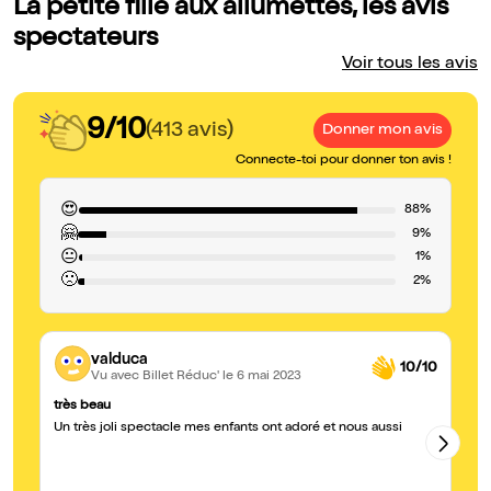
La petite fille aux allumettes, les avis
spectateurs
Voir tous les avis
9/10
(413 avis)
Donner mon avis
Connecte-toi pour donner ton avis !
😍
88%
🤗
9%
😐
1%
🙁
2%
valduca
10/10
Vu avec Billet Réduc'
le 6 mai 2023
très beau
Ex
Un très joli spectacle mes enfants ont adoré et nous aussi
Ex