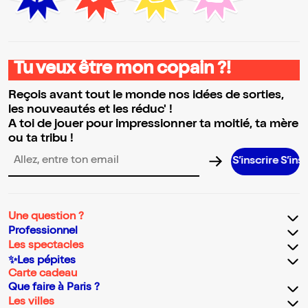
Tu veux être mon copain ?!
Reçois avant tout le monde nos idées de sorties,
les nouveautés et les réduc' !
A toi de jouer pour impressionner ta moitié, ta mère
ou ta tribu !
S’inscrire S’inscrire S’ins
Adresse email pour la newsletter
Une question ?
Professionnel
Les spectacles
✨Les pépites
Carte cadeau
Que faire à Paris ?
Les villes