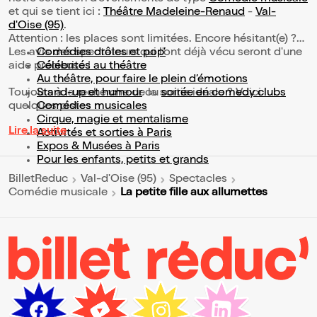
et qui se tient ici :
Théâtre Madeleine-Renaud
-
Val-
d'Oise (95)
.
Attention : les places sont limitées. Encore hésitant(e) ?
Les avis des spectateurs qui l'ont déjà vécu seront d'une
Comédies drôles et pop’
aide précieuse !
Célébrités au théâtre
Au théâtre, pour faire le plein d’émotions
Toujours à la recherche de la sortie idéale ? Voici
Stand-up et humour
ou
soirée en comedy clubs
quelques pistes :
Comédies musicales
Cirque, magie et mentalisme
Lire la suite
Activités et sorties à Paris
Expos & Musées à Paris
Pour les enfants, petits et grands
BilletReduc
Val-d'Oise (95)
Spectacles
La petite fille aux allumettes
Comédie musicale