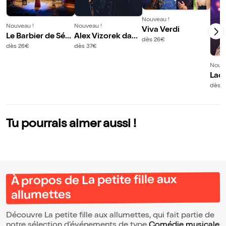
Nouveau !
Nouveau !
Nouveau !
Viva Verdi
Le Barbier de Sévil
Alex Vizorek dans
dès 26€
le
Deux 1/2
dès 26€
dès 37€
Nouve
Lad
ie 
dès 
Tu pourrais aimer aussi !
À propos de La petite fille aux
allumettes
Découvre La petite fille aux allumettes, qui fait partie de
notre sélection d’événements de type
Comédie musicale