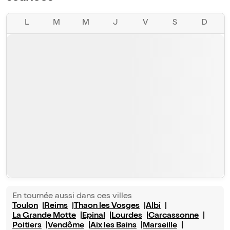
L
M
M
J
V
S
D
En tournée aussi dans ces villes
Toulon
Reims
Thaon les Vosges
Albi
La Grande Motte
Epinal
Lourdes
Carcassonne
Poitiers
Vendôme
Aix les Bains
Marseille