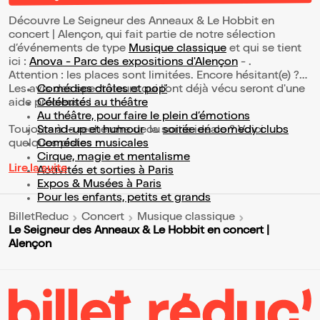
Découvre Le Seigneur des Anneaux & Le Hobbit en
concert | Alençon, qui fait partie de notre sélection
d’événements de type
Musique classique
et qui se tient
ici :
Anova - Parc des expositions d'Alençon
- .
Attention : les places sont limitées. Encore hésitant(e) ?
Les avis des spectateurs qui l'ont déjà vécu seront d'une
Comédies drôles et pop’
aide précieuse !
Célébrités au théâtre
Au théâtre, pour faire le plein d’émotions
Toujours à la recherche de la sortie idéale ? Voici
Stand-up et humour
ou
soirée en comedy clubs
quelques pistes :
Comédies musicales
Cirque, magie et mentalisme
Lire la suite
Activités et sorties à Paris
Expos & Musées à Paris
Pour les enfants, petits et grands
BilletReduc
Concert
Musique classique
Le Seigneur des Anneaux & Le Hobbit en concert |
Alençon