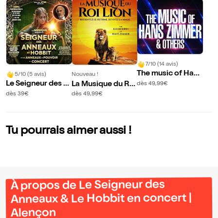
7/10 (14 avis)
The music of Hans
5/10 (5 avis)
Nouveau !
Zimmer & others |
Le Seigneur des A
La Musique du Roi
dès 49,99€
Alençon
nneaux & Le Hobb
Lion en concert
dès 39€
dès 49,99€
it en concert | Ale
nçon
Tu pourrais aimer aussi !
À propos de Le Seigneur des
Anneaux & Le Hobbit en concert |
Alençon