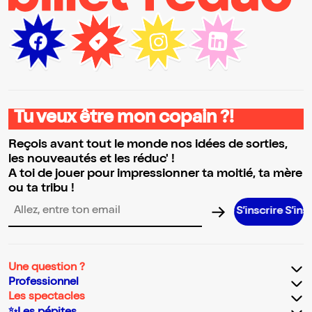
Tu veux être mon copain ?!
Reçois avant tout le monde nos idées de sorties,
les nouveautés et les réduc' !
A toi de jouer pour impressionner ta moitié, ta mère
ou ta tribu !
S’inscrire S’inscrire S’in
Adresse email pour la newsletter
Une question ?
Professionnel
Les spectacles