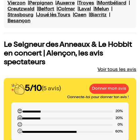
Vierzon
Perpignan
Auxerre
Troyes
Montbéliard
Creutzwald
Belfort
Colmar
Laval
Melun
Strasbourg
Joué lès Tours
Caen
Biarritz
Besançon
Le Seigneur des Anneaux & Le Hobbit
en concert | Alençon, les avis
spectateurs
Voir tous les avis
5/10
(5 avis)
Donner mon avis
Connecte-toi pour donner ton avis !
😍
20%
🤗
20%
😐
0%
🙁
60%