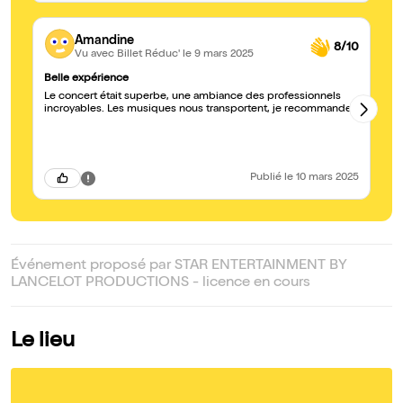
Amandine
8/10
Vu avec Billet Réduc'
le 9 mars 2025
Belle expérience
Tr
Le concert était superbe, une ambiance des professionnels
Le
incroyables. Les musiques nous transportent, je recommande.
gé
av
pa
: 
un
de
Publié
le 10 mars 2025
Événement proposé par STAR ENTERTAINMENT BY
LANCELOT PRODUCTIONS - licence en cours
Le lieu