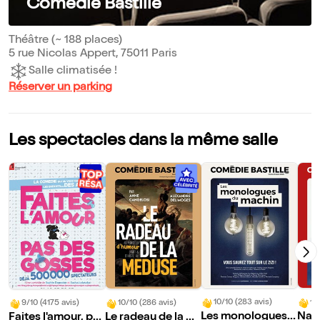
Comédie Bastille
Théâtre (~ 188 places)
5 rue Nicolas Appert, 75011 Paris
Salle climatisée !
Réserver un parking
Les spectacles dans la même salle
10/10 (283 avis)
10
9/10 (4175 avis)
10/10 (286 avis)
Les monologues d
Nap
Faites l'amour, pa
Le radeau de la M