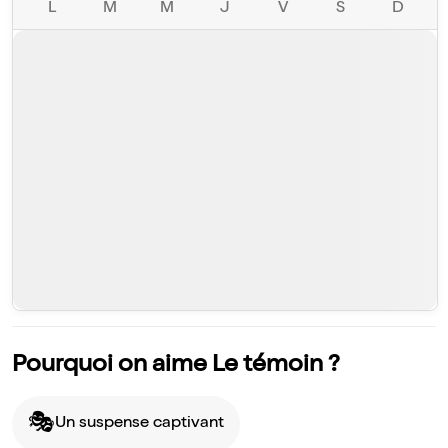
L
M
M
J
V
S
D
Pourquoi on aime Le témoin ?
🎭
Un suspense captivant