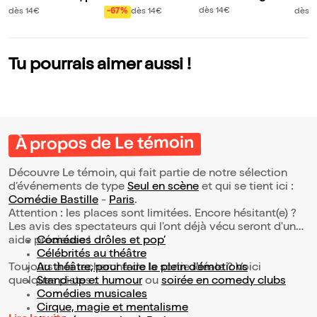
u machin
s des gosses
éduse
dès 14€
dès 1
dès 14€
-67%
dès 14€
Tu pourrais aimer aussi !
À propos de Le témoin
Découvre Le témoin, qui fait partie de notre sélection
d’événements de type
Seul en scène
et qui se tient ici :
Comédie Bastille
-
Paris
.
Attention : les places sont limitées. Encore hésitant(e) ?
Les avis des spectateurs qui l'ont déjà vécu seront d'une
aide précieuse !
Comédies drôles et pop’
Célébrités au théâtre
Toujours à la recherche de la sortie idéale ? Voici
Au théâtre, pour faire le plein d’émotions
quelques pistes :
Stand-up et humour
ou
soirée en comedy clubs
Comédies musicales
Cirque, magie et mentalisme