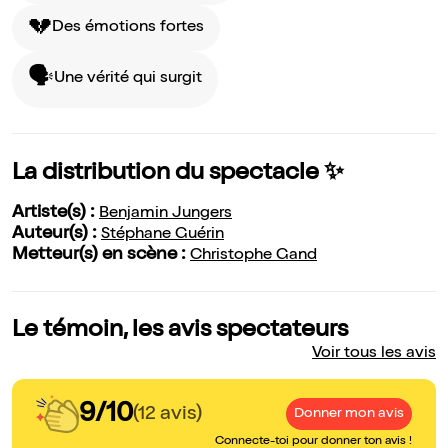
💔
Des émotions fortes
🗣️
Une vérité qui surgit
La distribution du spectacle ✨
Artiste(s) :
Benjamin Jungers
Auteur(s) :
Stéphane Guérin
Metteur(s) en scène :
Christophe Gand
Le témoin, les avis spectateurs
Voir tous les avis
9/10
(12 avis)
Donner mon avis
Connecte-toi pour donner ton avis !