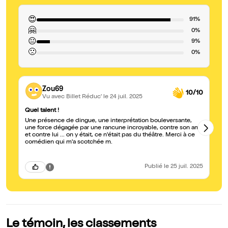
😍
91%
🤗
0%
😐
9%
🙁
0%
Zou69
10/10
Vu avec Billet Réduc'
le 24 juil. 2025
Quel talent !
Pu
Une présence de dingue, une interprétation bouleversante,
J'
une force dégagée par une rancune incroyable, contre son ami
mi
et contre lui ... on y était, ce n'était pas du théâtre. Merci à ce
au
comédien qui m'a scotchée m.
Publié
le 25 juil. 2025
Le témoin, les classements