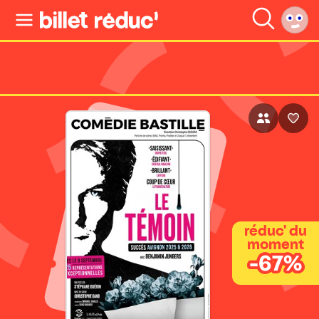
réduc' du
moment
-67%