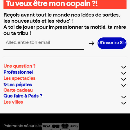
Tu veux être mon copain ?!
Reçois avant tout le monde nos idées de sorties,
les nouveautés et les réduc' !
A toi de jouer pour impressionner ta moitié, ta mère
ou ta tribu !
S’inscrire S’inscrire
Adresse email pour la newsletter
Une question ?
Professionnel
Les spectacles
✨Les pépites
Carte cadeau
Que faire à Paris ?
Les villes
Paiements sécurisés