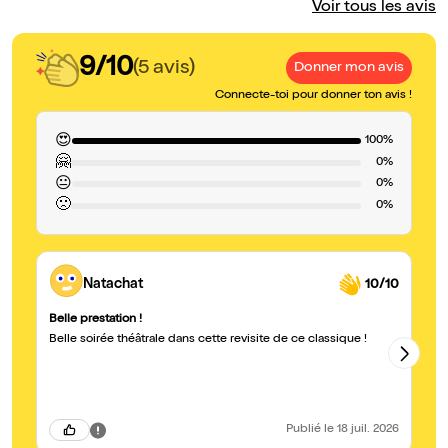
Voir tous les avis
9/10
(5 avis)
Donner mon avis
Connecte-toi pour donner ton avis !
😍
100%
🤗
0%
😐
0%
🙁
0%
Natachat
10/10
Belle prestation !
La
Belle soirée théâtrale dans cette revisite de ce classique !
Av
tr
vé
Do
de
de
pu
Publié
le 18 juil. 2026
He