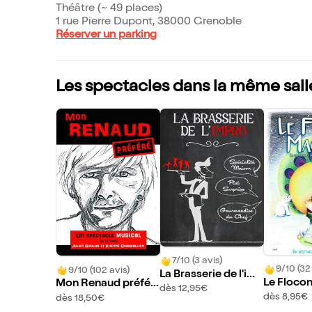
Théâtre (~ 49 places)
1 rue Pierre Dupont, 38000 Grenoble
Réserver un parking
Les spectacles dans la même sall
7/10 (3 avis)
9/10 (32
9/10 (102 avis)
La Brasserie de l'im
Le Floco
Mon Renaud préfér
pro
dès 12,95€
é
dès 8,95€
dès 18,50€