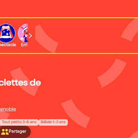
b
pectacle
Enfant
Concert
Activité
clettes de
enoble
Tout petits 3-6 ans
Bébés 1-3 ans
Partager