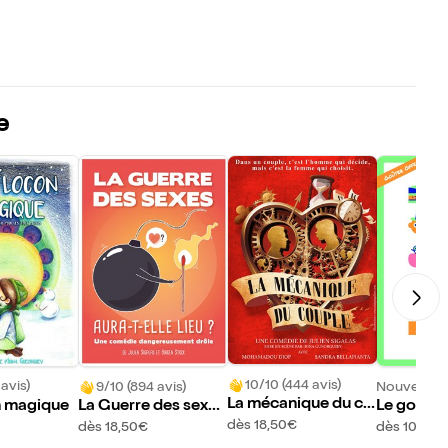
e
10/10 (444 avis)
 avis)
9/10 (894 avis)
Nouveau !
La mécanique du co
n magique
La Guerre des sexes
Le goûter
uple
aura-t-elle lieu ?
dès 18,50€
dès 18,50€
dès 10,95€