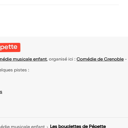
épette
édie musicale enfant
, organisé ici :
Comédie de Grenoble
-
elques pistes :
s
Les bouclettes de Pépette
die musicale enfant