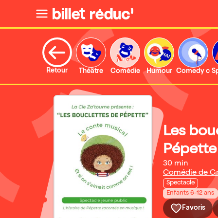
Retour
Théâtre
Comédie
Humour
Comedy clu
S
Les bou
Pépette
30 min
Comédie de Gr
Spectacle
Enfants 6-12 ans
Favoris