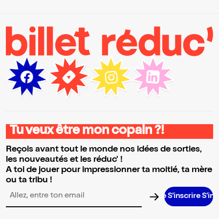
Tu veux être mon copain ?!
Reçois avant tout le monde nos idées de sorties,
les nouveautés et les réduc' !
A toi de jouer pour impressionner ta moitié, ta mère
ou ta tribu !
S’inscrire S’inscrire S’i
Adresse email pour la newsletter