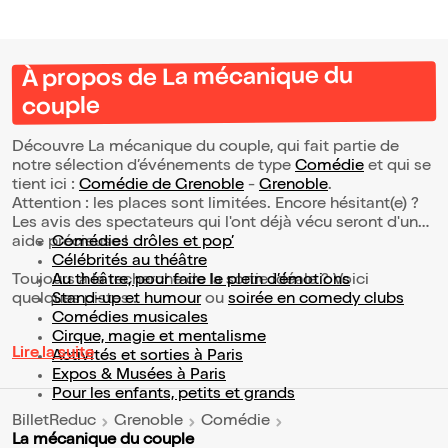
À propos de La mécanique du
couple
Découvre La mécanique du couple, qui fait partie de
notre sélection d’événements de type
Comédie
et qui se
tient ici :
Comédie de Grenoble
-
Grenoble
.
Attention : les places sont limitées. Encore hésitant(e) ?
Les avis des spectateurs qui l'ont déjà vécu seront d'une
aide précieuse !
Comédies drôles et pop’
Célébrités au théâtre
Toujours à la recherche de la sortie idéale ? Voici
Au théâtre, pour faire le plein d’émotions
quelques pistes :
Stand-up et humour
ou
soirée en comedy clubs
Comédies musicales
Cirque, magie et mentalisme
Lire la suite
Activités et sorties à Paris
Expos & Musées à Paris
Pour les enfants, petits et grands
BilletReduc
Grenoble
Comédie
La mécanique du couple