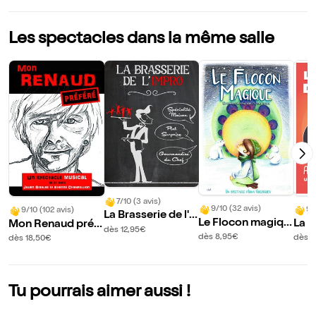
Les spectacles dans la même salle
7/10 (3 avis)
9/10 (32 avis)
9/
9/10 (102 avis)
La Brasserie de l'i
Le Flocon magiqu
La G
Mon Renaud préf
mpro
dès 12,95€
e
es a
éré
dès 8,95€
dès 1
dès 18,50€
?
Tu pourrais aimer aussi !