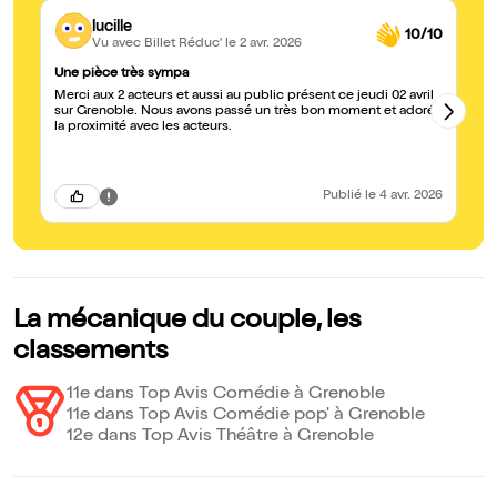
lucille
10/10
Vu avec Billet Réduc'
le 2 avr. 2026
Une pièce très sympa
A 
Merci aux 2 acteurs et aussi au public présent ce jeudi 02 avril
un
sur Grenoble. Nous avons passé un très bon moment et adoré
fa
la proximité avec les acteurs.
de
Publié
le 4 avr. 2026
La mécanique du couple, les
classements
11e dans Top Avis Comédie à Grenoble
11e dans Top Avis Comédie pop' à Grenoble
12e dans Top Avis Théâtre à Grenoble