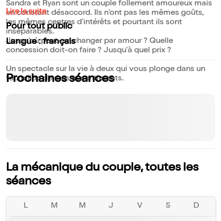
Sandra et Ryan sont un couple follement amoureux mais
Lire la suite
en constant désaccord. Ils n'ont pas les mêmes goûts,
les mêmes centres d'intérêts et pourtant ils sont
Pour tout public
inséparables.
Jusqu'où peut-on changer par amour ? Quelle
Langue : français
concession doit-on faire ? Jusqu'à quel prix ?
Un spectacle sur la vie à deux qui vous plonge dans un
Prochaines séances
tourbillon de rires et sentiments.
La mécanique du couple, toutes les
séances
L
M
M
J
V
S
D